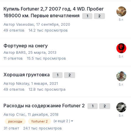
Купиль Fortuner 2,7 2007 год. 4 WD. Пробег
169000 км. Первые впечатления
1
2
Автор Vasesdas,
17 сентября, 2020
49
ответов
14.2 тыс
просмотров
Фортунер на снегу
Автор BARS,
25 марта, 2013
11
ответов
15.5 тыс
просмотров
Хорошая грунтовка
1
2
Автор Nikolay,
1 января, 2021
49
ответов
12.8 тыс
просмотра
Расходы на содержание Fortuner 2
1
2
Автор Стас,
11 декабря, 2018
(и ещё 2 )
расходы
fortuner 2
31
ответ
24.1 тыс
просмотров