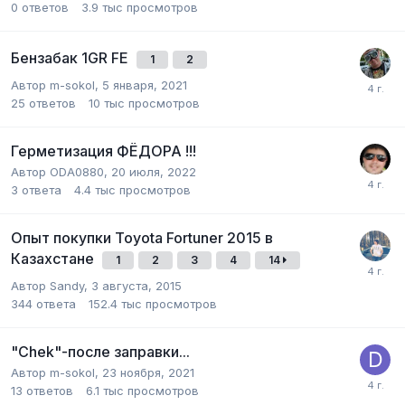
0
ответов
3.9 тыс
просмотров
Бензабак 1GR FE
1
2
Автор m-sokol,
5 января, 2021
25
ответов
10 тыс
просмотров
Герметизация ФЁДОРА !!!
Автор ODA0880,
20 июля, 2022
3
ответа
4.4 тыс
просмотров
Опыт покупки Toyota Fortuner 2015 в
Казахстане
1
2
3
4
14
Автор Sandy,
3 августа, 2015
344
ответа
152.4 тыс
просмотров
"Chek"-после заправки...
Автор m-sokol,
23 ноября, 2021
13
ответов
6.1 тыс
просмотров