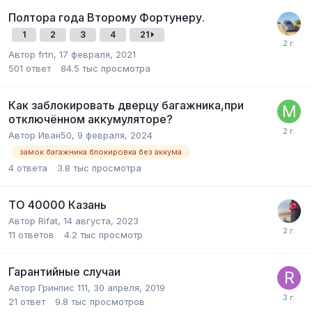
Полтора года Второму Фортунеру.
1
2
3
4
21
Автор frtn,
17 февраля, 2021
501
ответ
84.5 тыс
просмотра
Как заблокировать дверцу багажника,при
отключённом аккумуляторе?
Автор Иван50,
9 февраля, 2024
замок багажника.блокировка без аккума
4
ответа
3.8 тыс
просмотра
ТО 40000 Казань
Автор Rifat,
14 августа, 2023
11
ответов
4.2 тыс
просмотр
Гарантийные случаи
Автор Гринпис 111,
30 апреля, 2019
21
ответ
9.8 тыс
просмотров