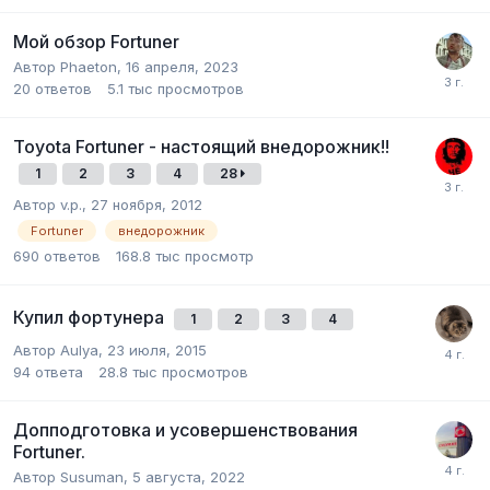
Мой обзор Fortuner
Автор Phaeton,
16 апреля, 2023
20
ответов
5.1 тыс
просмотров
Toyota Fortuner - настоящий внедорожник!!
1
2
3
4
28
Автор v.p.,
27 ноября, 2012
Fortuner
внедорожник
690
ответов
168.8 тыс
просмотр
Купил фортунера
1
2
3
4
Автор Aulya,
23 июля, 2015
94
ответа
28.8 тыс
просмотров
Допподготовка и усовершенствования
Fortuner.
Автор Susuman,
5 августа, 2022