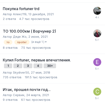
Покупка fortuner trd
Автор Алекс119,
13 декабря, 2021
2
ответа
4.7 тыс
просмотров
ТО 100.000км ( Ворчунер 2)
Автор Дядя Жо,
2 июня, 2021
(и ещё 1 )
то
пробег
8
ответов
7.5 тыс
просмотров
Купил Fortuner, первые впечатления.
1
2
3
4
30
Автор Skydiver50,
27 мая, 2018
735
ответов
191.5 тыс
просмотров
Итак, прошел почти год...
Автор Сервик,
24 марта, 2021
9
ответов
6.1 тыс
просмотров