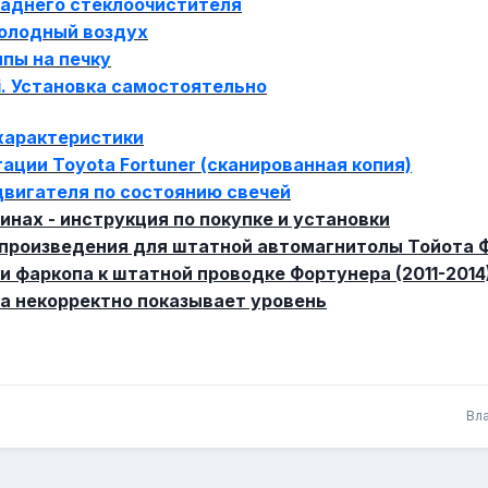
аднего стеклоочистителя
холодный воздух
пы на печку
i. Установка самостоятельно
характеристики
ации Toyota Fortuner (сканированная копия)
вигателя по состоянию свечей
инах - инструкция по покупке и установки
спроизведения для штатной автомагнитолы Тойота 
 фаркопа к штатной проводке Фортунера (2011-2014
а некорректно показывает уровень
Вл