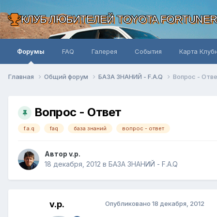
КЛУБ ЛЮБИТЕЛЕЙ TOYOTA FORTUNE
Форумы
FAQ
Галерея
События
Карта Клуб
Главная
Общий форум
БАЗА ЗНАНИЙ - F.A.Q
Вопрос - Отв
Вопрос - Ответ
f.a.q
faq
база знаний
вопрос - ответ
Автор v.p.
18 декабря, 2012
в
БАЗА ЗНАНИЙ - F.A.Q
v.p.
Опубликовано
18 декабря, 2012