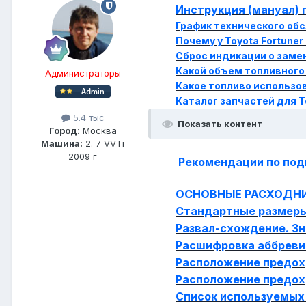
Инструкция (мануал) п
График технического об
Почему у Toyota Fortuner
Сброс индикации о замене
Какой объем топливного 
Администраторы
Какое топливо использо
Каталог запчастей для T
5.4 тыс
Показать контент
Город:
Москва
Машина:
2. 7 VVTi
2009 г
Рекомендации по под
ОСНОВНЫЕ РАСХОДНИ
Стандартные размеры
Развал-схождение. Зн
Расшифровка аббреви
Расположение предохр
Расположение предох
Список используемых 