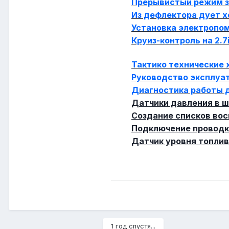
Прерывистый режим з
Из дефлектора дует 
Установка электропом
Круиз-контроль на 2.7
Тактико технические 
Руководство эксплуат
Диагностика работы д
Датчики давления в ш
Создание списков во
Подключение проводки
Датчик уровня топлив
1 год спустя...