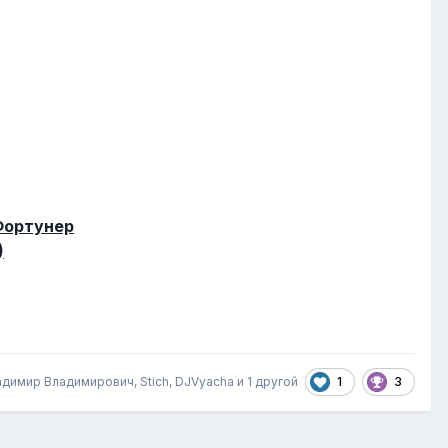
Фортунер
)
1
3
адимир Владимирович, Stich, DJVyacha и
1 другой