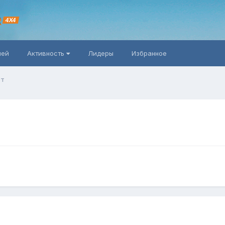
R
4X4
ней
Активность
Лидеры
Избранное
ет