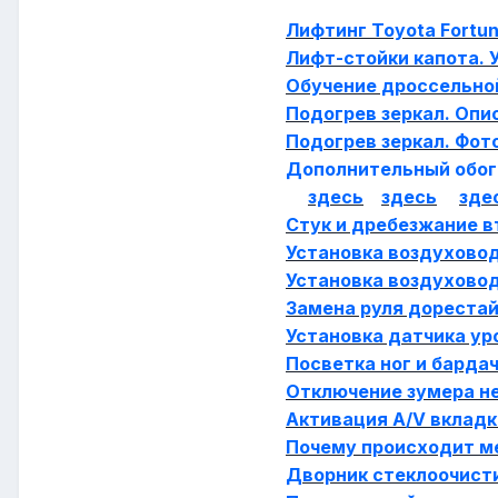
Лифтинг Toyota Fortu
Лифт-стойки капота. 
Обучение дроссельно
Подогрев зеркал. Опи
Подогрев зеркал. Фот
Дополнительный обогр
здесь
здесь
зде
Стук и дребезжание в
Установка воздухово
Установка воздухово
Замена руля дорестай
Установка датчика ур
Посветка ног и барда
Отключение зумера н
Активация A/V вкладк
Почему происходит м
Дворник стеклоочисти