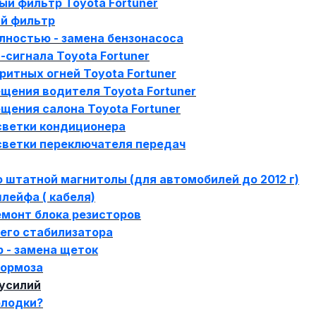
ый фильтр Toyota Fortuner
ый фильтр
олностью - замена бензонасоса
-сигнала Toyota Fortuner
ритных огней Toyota Fortuner
щения водителя Toyota Fortuner
щения салона Toyota Fortuner
светки кондиционера
светки переключателя передач
 штатной магнитолы (для автомобилей до 2012 г)
лейфа ( кабеля)
емонт блока резисторов
его стабилизатора
р - замена щеток
тормоза
 усилий
олодки?