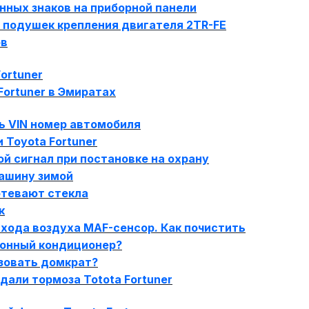
ных знаков на приборной панели
 подушек крепления двигателя 2TR-FE
ов
Fortuner
Fortuner в Эмиратах
ь VIN номер автомобиля
 Toyota Fortuner
ой сигнал при постановке на охрану
машину зимой
отевают стекла
к
хода воздуха MAF-сенсор. Как почистить
 зонный кондиционер?
зовать домкрат?
дали тормоза Totota Fortuner