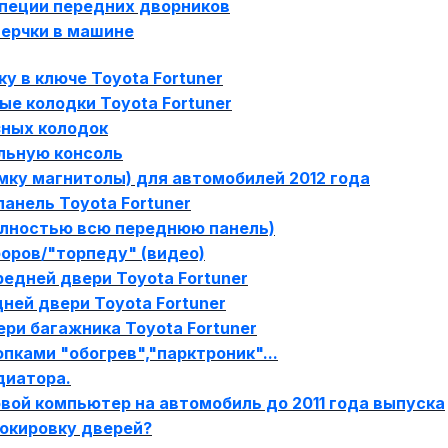
апеции передних дворников
верчки в машине
у в ключе Toyota Fortuner
ые колодки Toyota Fortuner
зных колодок
льную консоль
амку магнитолы) для автомобилей 2012 года
анель Toyota Fortuner
олностью всю переднюю панель)
боров/"торпеду" (видео)
редней двери Toyota Fortuner
ней двери Toyota Fortuner
ери багажника Toyota Fortuner
опками "обогрев","парктроник"...
диатора.
вой компьютер на автомобиль до 2011 года выпуска
окировку дверей?