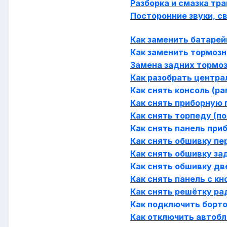
Разборка и смазка тр
Посторонние звуки, с
Как заменить батарейк
Как заменить тормозн
Замена задних тормо
Как разобрать центра
Как снять консоль (р
Как снять приборную п
Как снять торпеду (п
Как снять панель при
Как снять обшивку пе
Как снять обшивку зад
Как снять обшивку дв
Как снять панель с кн
Как снять решётку ра
Как подключить борто
Как отключить автобл