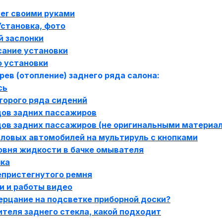
ner своими руками
Установка, фото
й заслонки
сание установки
о установки
ев (отопление) заднего ряда салона:
сь
торого ряда сидений
дов задних пассажиров
дов задних пассажиров (не оригинальными материа
ловых автомобилей на мультируль с кнопками
овня жидкости в бачке омывателя
чка
епристегнутого ремня
и и работы видео
ерцание на подсветке приборной доски?
теля заднего стекла, какой подходит