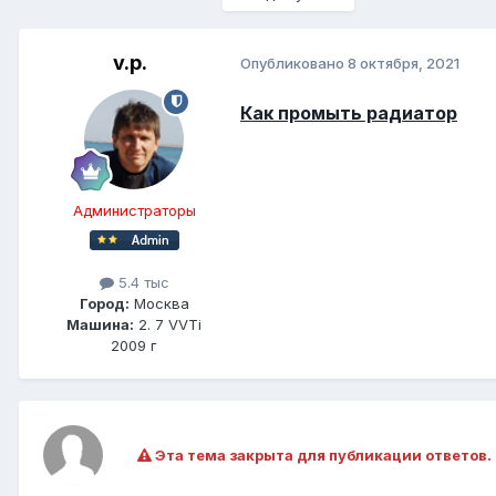
v.p.
Опубликовано
8 октября, 2021
Как промыть радиатор
Администраторы
5.4 тыс
Город:
Москва
Машина:
2. 7 VVTi
2009 г
Эта тема закрыта для публикации ответов.