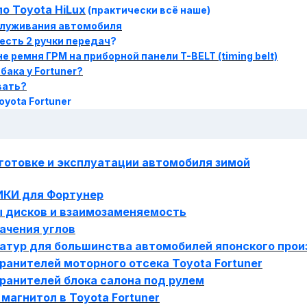
о Toyota HiLux
(практически всё наше)
служивания автомобиля
 есть 2 ручки передач
?
 ремня ГРМ на приборной панели T-BELT (timing belt)
бака у Fortuner?
вать?
oyota Fortuner
готовке и эксплуатации автомобиля зимой
КИ для Фортунер
 дисков и взаимозаменяемость
ачения углов
атур для большинства автомобилей японского прои
анителей моторного отсека Toyota Fortuner
ранителей блока салона под рулем
магнитол в Toyota Fortuner