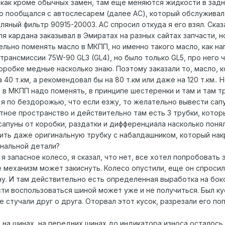
к как кроме обычных замен, там еще меняются жидкости в зад
о пообщался с автослесарем (далее АС), который обслуживал
яный фильтр 90915-20003. АС спросил откуда я его взял. Сказал
ля кардана заказывал в Эмиратах на разных сайтах запчасти, 
льно поменять масло в МКПП, но именно такого масло, как на
трансмиссии 75W-90 GL3 (GL4), но было только GL5, про него 
оробке медные насколько знаю. Поэтому заказали то, масло, к
0 т.км, а рекомендовал бы на 80 т.км или даже на 120 т.км.. 
 в МКПП надо поменять, в принципе шестеренки и там и там т
 я по бездорожью, что если езжу, то желательно вывести сап
тное пространство и действительно там есть 3 трубки, котор
сапуны от коробки, раздатки и дифференциала насколько понял
пить даже оригинальную трубку с набалдашником, который накр
инальной детали?
я запасное колесо, я сказал, что нет, все хотел попробовать 
 механизм может закиснуть. Колесо опустили, еще он спросил 
у. И там действительно есть определенная выработка на боков
сти воспользоваться шиной может уже и не получиться. Был ку
е стучали друг о друга. Оторвал этот кусок, разрезали его по
на шинах, на передних шинах до индикатора износа осталось 