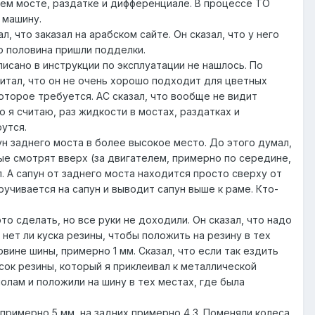
нем мосте, раздатке и дифференциале. В процессе ТО
 машину.
, что заказал на арабском сайте. Он сказал, что у него
но половина пришли подделки.
писано в инструкции по эксплуатации не нашлось. По
читал, что он не очень хорошо подходит для цветных
оторое требуется. АС сказал, что вообще не видит
Но я считаю, раз жидкости в мостах, раздатках и
рутся.
ун заднего моста в более высокое место. До этого думал,
ые смотрят вверх (за двигателем, примерно по середине,
. А сапун от заднего моста находится просто сверху от
учивается на сапун и выводит сапун выше к раме. Кто-
это сделать, но все руки не доходили. Он сказал, что надо
нет ли куска резины, чтобы положить на резину в тех
ине шины, примерно 1 мм. Сказал, что если так ездить
сок резины, который я приклеивал к металлической
полам и положили на шину в тех местах, где была
примерно 5 мм, на задних примерно 4,3. Поменяли колеса