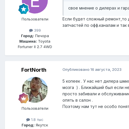
свое мнение о дилерах и гар
Если будет сложный ремонт,то 
Пользователи
запчастей по офф.каналам и так в
399
Город:
Печора
Машина:
Toyota
Fortuner II 2.7 4WD
FоrtNorth
Опубликовано
16 августа, 2023
5 копеек . У нас нет дилера шми
мозга ) . Ближайший был если н
просто забивали и обслуживани
опять в салон .
Поэтому нам тут не особо поня
Пользователи
1.8 тыс
Город:
Якутск