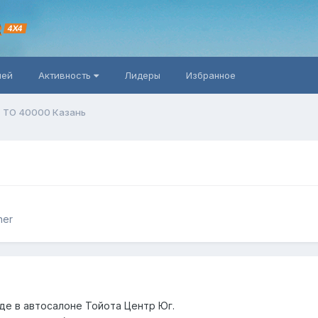
R
4X4
ней
Активность
Лидеры
Избранное
ТО 40000 Казань
ner
де в автосалоне Тойота Центр Юг.