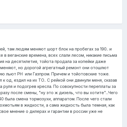
й, там людям меняют шорт блок на пробегах за 190.. и
же в веганские времена, всех слали лесом, никакие письма
ция на десятилетия, тойота продала за копейки даже
поменяют, но дорогой агрегатный ремонт они отошлют
нию льют РН или Газпром. Причем и тойотовские тоже.
к од, ездил на их ТО.. С рейкой они двинули меня, сказав
ка руля и подогрев кресла. По совокупности переплаты за
азу после смены, "ну это ж дизель, что вы хотите"...Чего
40 была смена тормозухи, аппаратом. После чего стали
лохмотьям в жидкости, а сама жидкость была темная, как
свое мнение о дилерах и гарантии в россии уже не