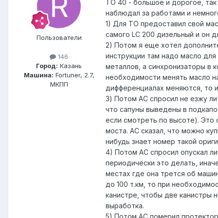
ТО 40 - большое и дорогое, та
наблюдал за работами и немног
1) Для ТО предоставил свой масл
самого LC 200 дизельный и он д
Пользователи
2) Потом я еще хотел дополните
инструкции там надо масло для 
146
Город:
Казань
металлов, а синхронизаторы в к
Машина:
Fortuner, 2.7,
необходимости менять масло на 4
МКПП
дифференциалах меняются, то и
3) Потом АС спросил не езжу ли
что сапуны выведены в подкапо
если смотреть по высоте). Это 
моста. АС сказал, что можно ку
нибудь знает номер такой ориг
4) Потом АС спросил опускал ли 
периодически это делать, иначе
местах где она трется об машин
до 100 т.км, то при необходимо
канистре, чтобы две канистры н
выработка.
5) Потом АС померил протектор 