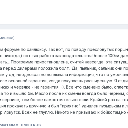
менено)
м форуме по хайлюксу. Так вот, по поводу пресловутых поршне
ше никогда,( вот так работа законодательства!)после 100ки да
ть... Программа приостановлена, считай навсегда, эта ситуа
ва перед дилерами положила болт.. Да, пыльник, сальник они 
лам у од, неоднократно всплывала информация, что по умолча
сле основной гарантии, когда покупаешь расширенную. Я ездил 
иках и червяке - не гарантия :-). Все что сменено было, оплет
а то и вышло бы. Масло после их смены всегда было черным, ср
 сервисе, тем более самостоятельно если. Крайний раз на то
шил прокачать вручную и был "приятно" удивлен пузырькам и 
р Иркутск. Всех не глуплю. Никого не призываю к бойкотам,но 
ователем DIM38 RUS