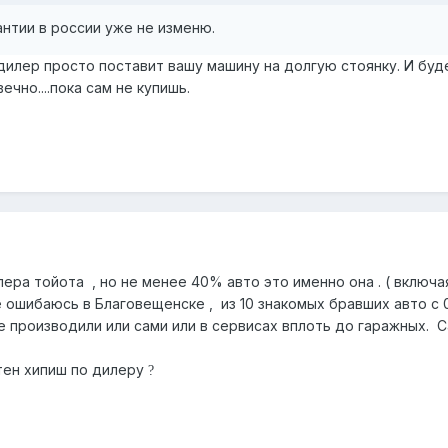
антии в россии уже не изменю.
дилер просто поставит вашу машину на долгую стоянку. И буд
ечно....пока сам не купишь.
лера тойота , но не менее 40% авто это именно она . ( включая
е ошибаюсь в Благовещенске , из 10 знакомых бравших авто с 0 
е производили или сами или в сервисах вплоть до гаражных. 
тен хипиш по дилеру
?