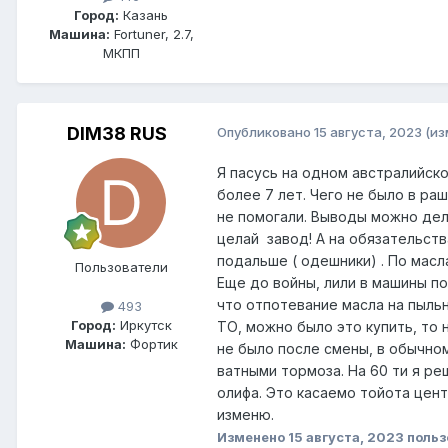
Город:
Казань
Машина:
Fortuner, 2.7,
МКПП
DIM38 RUS
Опубликовано
15 августа, 2023
(из
Я пасусь на одном австралийско
более 7 лет. Чего не было в ра
не помогали. Выводы можно дела
целай завод! А на обязательст
подальше ( одешники) . По мас
Пользователи
Еще до войны, лили в машины по
что отпотевание масла на пыльн
493
Город:
Иркутск
ТО, можно было это купить, то н
Машина:
Фортик
не было после смены, в обычном
ватными тормоза. На 60 ти я ре
олифа. Это касаемо тойота цент
изменю.
Изменено
15 августа, 2023
польз