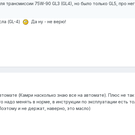
ля трансмиссии 75W-90 GL3 (GL4), но было только GL5, про не
сла (GL-4)
Да ну - не верю!
втомате (Камри насколько знаю все на автомате). Плюс не та
о надо менять в норме, в инструкции по эксплуатации есть т
. Поэтому и не держат, наверно, это масло)