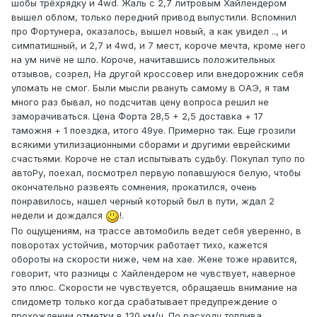
шобы трёхрядку и 4wd. Жаль с 2,7 литровым Хайлендером
вышел облом, только передний привод выпустили. Вспомнил
про Фортунера, оказалось, вышел новый, а как увидел .., и
симпатишный, и 2,7 и 4wd, и 7 мест, короче мечта, кроме него
на ум ничё не шло. Короче, начитавшись положительных
отзывов, созрел, На другой кроссовер или внедорожник себя
уломать не смог. Были мысли рвануть самому в ОАЭ, я там
много раз бывал, но подсчитав цену вопроса решил не
заморачиваться. Цена Форта 28,5 + 2,5 доставка + 17
таможня + 1 поездка, итого 49уе. Примерно так. Еще грозили
всякими утилизационными сборами и другими еврейскими
счастьями. Короче не стал испытывать судьбу. Покупал тупо по
автоРу, поехал, посмотрел первую попавшуюся белую, чтобы
окончательно развеять сомнения, прокатился, очень
понравилось, нашел черный который был в пути, ждал 2
недели и дождался
!.
По ощущениям, на трассе автомобиль ведет себя уверенно, в
поворотах устойчив, моторчик работает тихо, кажется
обороты на скорости ниже, чем на хае. Жене тоже нравится,
говорит, что разницы с Хайлендером не чувствует, наверное
это плюс. Скорости не чувствуется, обращаешь внимание на
спидометр только когда срабатывает предупреждение о
прохождении отметки в 120 км/ч. По расходу топлива