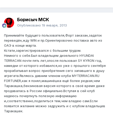
Борисыч МСК
Опубликовано
19 января, 2013
Принимайте будущего пользователя,Форт заказан,задаток
переведён,жду WIN и пр.Ориентировочно поставка авто из
ОАЭ в конце марта.
Кстати,зарегистрировался с большим трудом.
Немного о себе.Был владельцем дизельного HYUNDAI
TERRACAN почти пять лет,опосля пользовал SY KYRON год,
намедни от которого избавился,но уже с прошлого сентября
прорабатывал вопрос приобретения сего запавшего в душу
агрегата.Являюсь давним членом клуба MYTERRACAN.RU
FORTUNER,как я понял,машинёшка ещё более редкая,чем
Таракашка,бензиновая версия которого в своё время даже
продавалась в России официально.Вступая в сей клуб
надеюсь почерпнуть полезную информацию
и,соответственно,поделиться тем,чем владею сам.Если
появится желание можно задружить и с клубом владельцев
Таракашек.