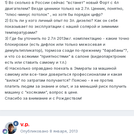
1) Во сколько в России сейчас "встанет" новый Форт с 4л
двигателем? Везде ценники только на 2.7л. Ценник, понятно,
"плюс-минус потолок" , но хотя бы порядок цифр?
2) Есть ли у кого личный опыт по 3л. дизелю? Как он себя
показывает по эксплуатации с нашей солярой и зимними
температурами?
3) Где бы уточнить по 2.7л 2013м.г. комплектацию - какие точно
блокировки (есть дифлок или только межосевая и
демультипликатор), тормоза сзади по-прежнему "барабаны"?,
и что со всякими "приятностями" в салоне (видеопарктроник
есть или ставить самому и т.п.)
4) Насколько оправдано поехать в Эмираты за машиной
самому или все-таки довериться профессионалам и какая
"вилка" по затратам получается? Поясню - я не против
платить людям за знание и опыт, и за меньший риск получить
машину с "косяками", вопрос в цене.
Спасибо за внимание и с Рождеством!
v.p.
Опубликовано
8 января, 2013