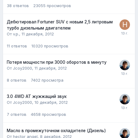
38
ответов
23055
просмотров
Дебютировал Fortuner SUV с новым 2,5 литровым
турбо дизельным двигателем
От v.p.,
11 декабря, 2012
11
ответов
10320
просмотров
Потеря мощности при 3000 оборотов в минуту
От Jcoy2000,
11 декабря, 2012
8
ответов
7402
просмотра
3.0 4WD AT жужжащий звук
От Jcoy2000,
10 декабря, 2012
7
ответов
4658
просмотров
Масло в промежуточном охладителе (Дизель)
От hector angel,
8 декабря, 2012