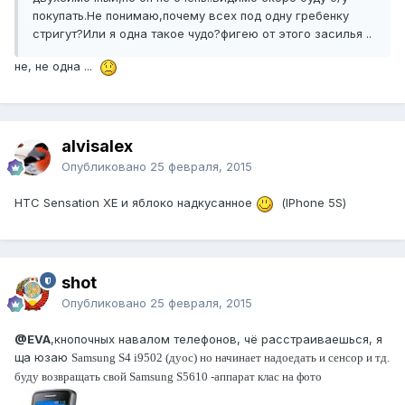
покупать.Не понимаю,почему всех под одну гребенку
стригут?Или я одна такое чудо?фигею от этого засилья ..
не, не одна ...
alvisalex
Опубликовано
25 февраля, 2015
HTC Sensation XE и яблоко надкусанное
(IPhone 5S)
shot
Опубликовано
25 февраля, 2015
@EVA
,кнопочных навалом телефонов, чё расстраиваешься, я
ща юзаю
Samsung S4 i9502 (дуос) но начинает надоедать и сенсор и тд.
буду возвращать свой
Samsung S5610 -аппарат клас на фото