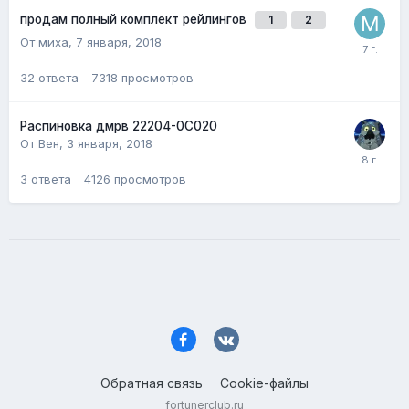
продам полный комплект рейлингов
1
2
От миха,
7 января, 2018
32
ответа
7318
просмотров
Распиновка дмрв 22204-0С020
От Вен,
3 января, 2018
3
ответа
4126
просмотров
Обратная связь
Cookie-файлы
fortunerclub.ru