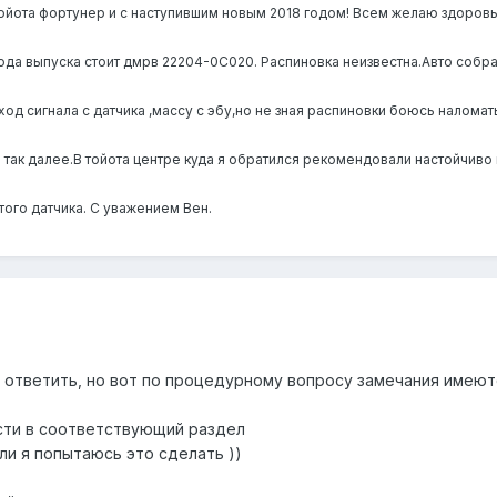
йота фортунер и с наступившим новым 2018 годом! Всем желаю здоровь
года выпуска стоит дмрв 22204-0С020. Распиновка неизвестна.Авто собр
од сигнала с датчика ,массу с эбу,но не зная распиновки боюсь наломать
 и так далее.В тойота центре куда я обратился рекомендовали настойчи
ого датчика. С уважением Вен.
 ответить, но вот по процедурному вопросу замечания имеютс
сти в соответствующий раздел
ли я попытаюсь это сделать ))