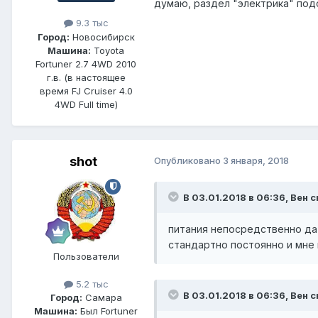
думаю, раздел "электрика" по
9.3 тыс
Город:
Новосибирск
Машина:
Toyota
Fortuner 2.7 4WD 2010
г.в. (в настоящее
время FJ Cruiser 4.0
4WD Full time)
shot
Опубликовано
3 января, 2018
В 03.01.2018 в 06:36, Вен с
питания непосредственно дат
стандартно постоянно и мне
Пользователи
5.2 тыс
В 03.01.2018 в 06:36, Вен с
Город:
Самара
Машина:
Был Fortuner