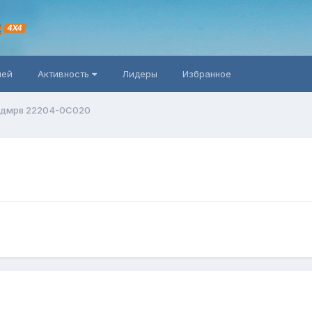
R
4X4
ней
Активность
Лидеры
Избранное
 дмрв 22204-0С020