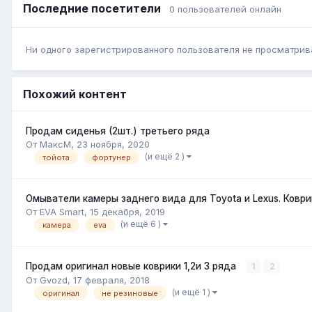
Последние посетители
0 пользователей онлайн
Ни одного зарегистрированного пользователя не просматрив
Похожий контент
Продам сиденья (2шт.) третьего ряда
От МаксМ,
23 ноября, 2020
(и ещё 2 )
тойота
фортунер
Омыватели камеры заднего вида для Toyota и Lexus. Коври
От EVA Smart,
15 декабря, 2019
(и ещё 6 )
камера
eva
Продам оригинал новые коврики 1,2и 3 ряда
1
2
От Gvozd,
17 февраля, 2018
(и ещё 1 )
оригинал
не резиновые