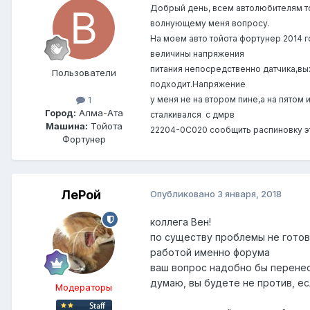
Добрый день, всем автолюбителям то
волнующему меня вопросу.
На моем авто тойота фортунер 2014 
величины напряжения
питания непосредственно датчика,вых
Пользователи
подходит.Напряжение
у меня не на втором пине,а на пятом
1
Город:
Алма-Ата
сталкивался с дмрв
Машина:
Тойота
22204-0С020 сообщить распиновку эт
Фортунер
ЛеРой
Опубликовано
3 января, 2018
коллега Вен!
по существу проблемы не готов
работой именно форума
ваш вопрос надобно бы перене
думаю, вы будете не против, ес
Модераторы