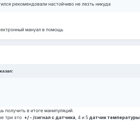
тился рекомендовали настойчиво не лезть никуда
электронный мануал в помощь
сказал:
шь получить в итоге манипуляций.
ые три это
+/ - /сигнал с датчика
, 4 и 5
датчик температуры