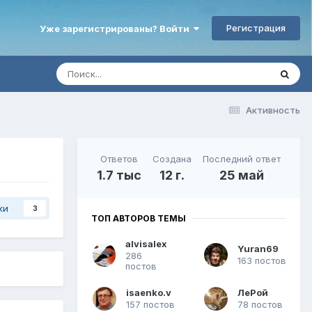
Регистрация
Уже зарегистрированы? Войти
Активность
Ответов
Создана
Последний ответ
1.7 тыс
12 г.
25 май
ки
3
ТОП АВТОРОВ ТЕМЫ
alvisalex
Yuran69
286
163 постов
постов
isaenko.v
ЛеРой
157 постов
78 постов