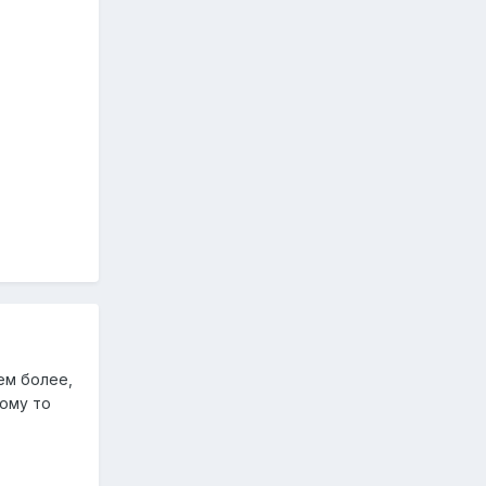
ем более,
кому то