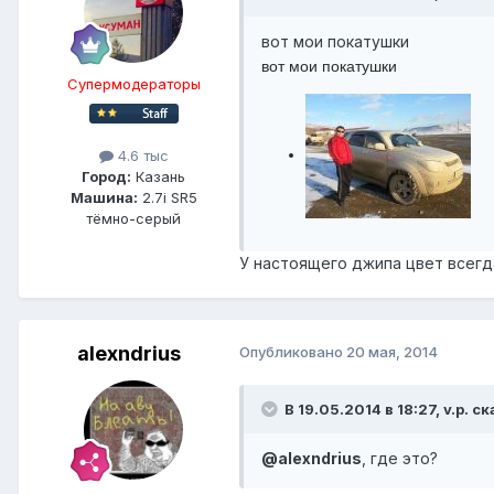
вот мои покатушки
вот мои покатушки
Супермодераторы
4.6 тыс
Город:
Казань
Машина:
2.7i SR5
тёмно-серый
У настоящего джипа цвет всег
alexndrius
Опубликовано
20 мая, 2014
В 19.05.2014 в 18:27, v.p. ск
@alexndrius
, где это?