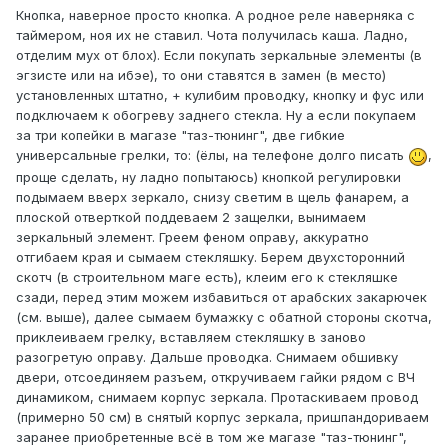
Кнопка, наверное просто кнопка. А родное реле наверняка с
таймером, ноя их не ставил. Чота получилась каша. Ладно,
отделим мух от блох). Если покупать зеркальные элементы (в
эгзисте или на ибэе), то они ставятся в замен (в место)
установленных штатно, + кулибим проводку, кнопку и фус или
подключаем к обогреву заднего стекла. Ну а если покупаем
за три копейки в магазе "таз-тюнинг", две гибкие
универсальные грелки, то: (ёлы, на телефоне долго писать
,
проще сделать, ну ладно попытаюсь) кнопкой регулировки
подымаем вверх зеркало, снизу светим в щель фанарем, а
плоской отверткой поддеваем 2 защелки, вынимаем
зеркальный элемент. Греем феном оправу, аккуратно
отгибаем края и сымаем стекляшку. Берем двухсторонний
скотч (в строительном маге есть), клеим его к стекляшке
сзади, перед этим можем избавиться от арабских закарючек
(см. выше), далее сымаем бумажку с обатной стороны скотча,
приклеиваем грелку, вставляем стекляшку в заново
разогретую оправу. Дальше проводка. Снимаем обшивку
двери, отсоединяем разъем, откручиваем гайки рядом с ВЧ
динамиком, снимаем корпус зеркала. Протаскиваем провод
(примерно 50 см) в снятый корпус зеркала, пришпандориваем
заранее приобретенные всё в том же магазе "таз-тюнинг",