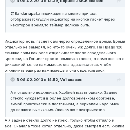
В 08.02.2013 в 13:39, Борисыч МСК сказал:
@Sardanapal
,а индикация на кнопке при вкл.
отображается?Если индикатор на кнопке гаснет через
некоторое время,то таймер должен быть.
Индикатор есть, гаснет сам через определенное время. Время
отдельно не замерял, но что-то очень уж долго. На Прадо 120
слышно прям как реле отщелкивает после определенного
времени, на Fortuner просто лампочка гаснет, а сама кнопка с
фиксацией т.е. ее нажимаешь она вдавливается, чтобы
отключить еще раз нажимаешь и она отщелкиваеся.
В 08.02.2013 в 14:52, Vo1 сказал:
А я отдельно подключал. Удобней юзать однако. Заднее
стекло нуждается в более долговременном обогреве,
зимой практически в постоянном, а зеркалам надо 5мин
до полного высыхания. Экономлю электричество.
А я заднее стекло долго не грею, только чтобы оттаяло и
все. Сначала тоже хотел отдельно, даже смотрел есть кнопка