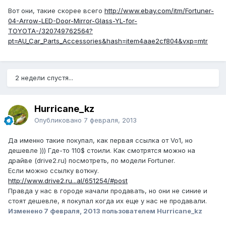
Вот они, такие скорее всего
http://www.ebay.com/itm/Fortuner-
04-Arrow-LED-Door-Mirror-Glass-YL-for-
TOYOTA-/320749762564?
pt=AU_Car_Parts_Accessories&hash=item4aae2cf804&vxp=mtr
2 недели спустя...
Hurricane_kz
Опубликовано
7 февраля, 2013
Да именно такие покупал, как первая ссылка от Vo1, но
дешевле ))) Где-то 110$ стоили. Как смотрятся можно на
драйве (drive2.ru) посмотреть, по модели Fortuner.
Если можно ссылку воткну.
http://www.drive2.ru...al/651254/#post
Правда у нас в городе начали продавать, но они не синие и
стоят дешевле, я покупал когда их еще у нас не продавали.
Изменено
7 февраля, 2013
пользователем Hurricane_kz