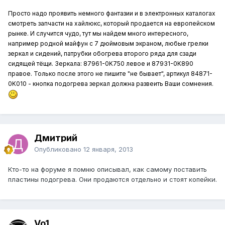
Просто надо проявить немного фантазии и в электронных каталогах
смотреть запчасти на хайлюкс, который продается на европейском
рынке. И случится чудо, тут мы найдем много интересного,
например родной майфун с 7 дюймовым экраном, любые грелки
зеркал и сидений, патрубки обогрева второго ряда для сзади
сидящей тёщи. Зеркала:
87961-0K750 левое и
87931-0K890
правое. Только после этого не пишите "не бывает", артикул 84871-
0K010
- кнопка подогрева зеркал должна развеить Ваши сомнения.
Дмитрий
Опубликовано
12 января, 2013
Кто-то на форуме я помню описывал, как самому поставить
пластины подогрева. Они продаются отдельно и стоят копейки.
Vo1