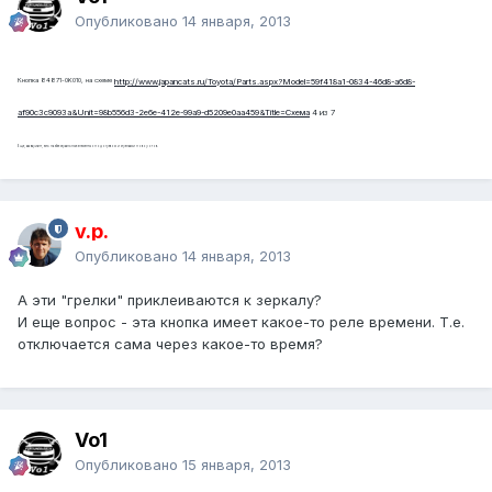
Опубликовано
14 января, 2013
Кнопка 84871-0K010, на схеме
http://www.japancats.ru/Toyota/Parts.aspx?Model=59f418a1-0834-46d8-a6d8-
af90c3c9093a&Unit=98b556d3-2e6e-412e-99a9-d5209e0aa459&Title=Схема
4 из 7
Еще, как вариант, есть на эбэе зеркальные элементы с подогревом и стрелками поворотов.
v.p.
Опубликовано
14 января, 2013
А эти "грелки" приклеиваются к зеркалу?
И еще вопрос - эта кнопка имеет какое-то реле времени. Т.е.
отключается сама через какое-то время?
Vo1
Опубликовано
15 января, 2013