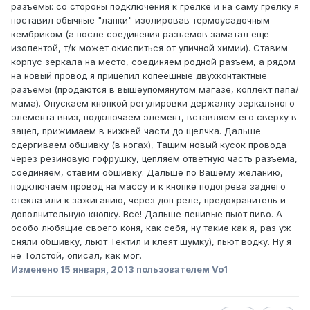
разъемы: со стороны подключения к грелке и на саму грелку я
поставил обычные "лапки" изолировав термоусадочным
кембриком (а после соединения разъемов заматал еще
изолентой, т/к может окислиться от уличной химии). Ставим
корпус зеркала на место, соединяем родной разъем, а рядом
на новый провод я прицепил копеешные двухконтактные
разъемы (продаются в вышеупомянутом магазе, коплект папа/
мама). Опускаем кнопкой регулировки держалку зеркального
элемента вниз, подключаем элемент, вставляем его сверху в
зацеп, прижимаем в нижней части до щелчка. Дальше
сдергиваем обшивку (в ногах), Тащим новый кусок провода
через резиновую гофрушку, цепляем ответную часть разъема,
соединяем, ставим обшивку. Дальше по Вашему желанию,
подключаем провод на массу и к кнопке подогрева заднего
стекла или к зажиганию, через доп реле, предохранитель и
дополнительную кнопку. Всё! Дальше ленивые пьют пиво. А
особо любящие своего коня, как себя, ну такие как я, раз уж
сняли обшивку, льют Тектил и клеят шумку), пьют водку. Ну я
не Толстой, описал, как мог.
Изменено
15 января, 2013
пользователем Vo1