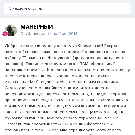
3 недели спустя...
МАНЕРНЫЙ
Опубликовано
1 ноября, 2013
Доброго времени суток уважаемые Форумчане!!! Вопрос
немного близок к теме, но не совсем. К сожалению не нашел
рубрику "Тормоза на Фортунере" (предлагаю создать нечто
похожее). Так вот в чем суть моего к ВАМ обращения. В
последнее время в г.Иваново к сожалению стало слякотно, ну
и соответственно не очень хорошо колеса (не сильно
изношенные M+S) сцепляются с асфальтовым покрытием.
Столкнулся со страшнейшим фактом, что когда есть
необходимость чуть порезче затормозить, то педаль тормоза
проваливается в какую-то пустоту, при этом отбивая конечно
АБСными толчками и еще ощутимыми какими-то похрустами
где-то в недрах тормозной системы (по ощущению ноги). На
сухом покрытии при намного резком торможении все ГУТ!
Неужели так срабатывает АБС на наших Фортелях 2,7,
становилось около 3-х раз мне страшновато, авто просто