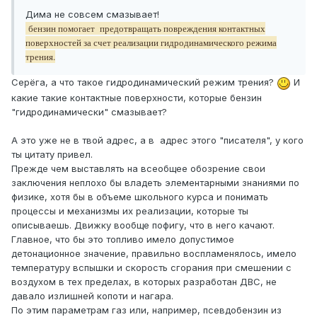
Дима не совсем смазывает!
бензин помогает предотвращать повреждения контактных
поверхностей за счет реализации гидродинамического режима
трения.
Серёга, а что такое гидродинамический режим трения?
И
какие такие контактные поверхности, которые бензин
"гидродинамически" смазывает?
А это уже не в твой адрес, а в адрес этого "писателя", у кого
ты цитату привел.
Прежде чем выставлять на всеобщее обозрение свои
заключения неплохо бы владеть элементарными знаниями по
физике, хотя бы в объеме школьного курса и понимать
процессы и механизмы их реализации, которые ты
описываешь. Движку вообще пофигу, что в него качают.
Главное, что бы это топливо имело допустимое
детонационное значение, правильно воспламенялось, имело
температуру вспышки и скорость сгорания при смешении с
воздухом в тех пределах, в которых разработан ДВС, не
давало излишней копоти и нагара.
По этим параметрам газ или, например, псевдобензин из