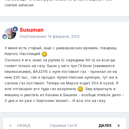
снятия запаски.
Susuman
Опубликовано
14 февраля, 2013
У меня есть старый, ещё с универовских времён, товарищ.
Киргиз. Настоящий
Сколько я его знаю за рулём (с середины 90-х) он всегда
гоняет только на газу. Были у него три ГАЗели (занимался
перевозками), ВАЗ2115 с нуля поставил газ - проехал он на
нем 220 тыс., так и продал. Купил Нексию нулячую, тут же в
салоне газ поставил. Теперь на Мерсе ездит 203-й кузов. Я
еле отговорил его туда газ вкорячить
Ему впрыгнуть в
машину и умотать из Казани в Бишкек - вообще плёвое дело -
2 дня и он уже с Киргизии звонит.... И все это на газу.
НАЗАД
Страница 1 из 15
ДАЛЕЕ