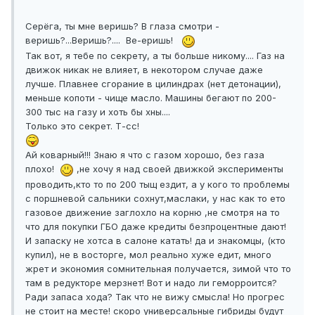
Серёга, ты мне веришь? В глаза смотри -
веришь?...Веришь?.... Ве-еришь!
Так вот, я тебе по секрету, а ты больше никому.... Газ на
движок никак не влияет, в некотором случае даже
лучше. Плавнее сгорание в цилиндрах (нет детонации),
меньше копоти - чище масло. Машины бегают по 200-
300 тыс на газу и хоть бы хны....
Только это секрет. Т-сс!
Ай коварный!!! Знаю я что с газом хорошо, без газа
плохо!
,не хочу я над своей движкой эксперименты
проводить,кто то по 200 тыщ ездит, а у кого то проблемы
с поршневой сальники сохнут,маслаки, у нас как то ето
газовое движение заглохло на корню ,не смотря на то
что для покупки ГБО даже кредиты безпроцентные дают!
И запаску не хотса в салоне катать! да и знакомцы, (кто
купил), не в восторге, мол реально хуже едит, много
жрет и экономия сомнительная получается, зимой что то
там в редукторе мерзнет! Вот и надо ли геморроится?
Ради запаса хода? Так что не вижу смысла! Но прогрес
не стоит на месте! скоро универсальные гибриды будут