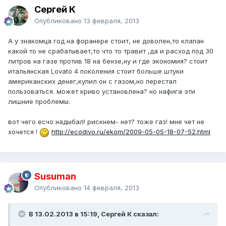
Сергей К
Опубликовано
13 февраля, 2013
А у знакомца год на форанере стоит, не доволен,то клапан
какой то не срабатывает,то что то травит ,да и расход под 30
литров на газе против 18 на бензе,ну и где экономия? стоит
итальянская Lovato 4 поколения стоит больше штуки
американских денег,купил он с газом,но перестал
пользоваться. может криво установлена? но нафига эти
лишние проблемы.
вот чего есчо надыбал! рискнем- нет? тоже газ! мне чет не
хочется !
http://ecodivo.ru/ekom/2009-05-05-18-07-52.html
Susuman
Опубликовано
14 февраля, 2013
В 13.02.2013 в 15:19, Сергей К сказал: