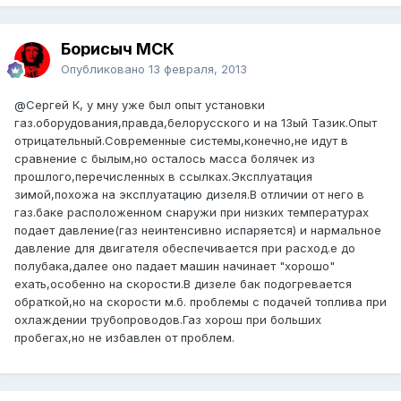
Борисыч МСК
Опубликовано
13 февраля, 2013
@Сергей К
, у мну уже был опыт установки
газ.оборудования,правда,белорусского и на 13ый Тазик.Опыт
отрицательный.Современные системы,конечно,не идут в
сравнение с былым,но осталось масса болячек из
прошлого,перечисленных в ссылках.Эксплуатация
зимой,похожа на эксплуатацию дизеля.В отличии от него в
газ.баке расположенном снаружи при низких температурах
подает давление(газ неинтенсивно испаряется) и нармальное
давление для двигателя обеспечивается при расход.е до
полубака,далее оно падает машин начинает "хорошо"
ехать,особенно на скорости.В дизеле бак подогревается
обраткой,но на скорости м.б. проблемы с подачей топлива при
охлаждении трубопроводов.Газ хорош при больших
пробегах,но не избавлен от проблем.