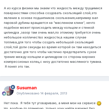
А из курса физики мы знаем что жидкость между трущимися
поверхностями способна создовать скользящий слой,это
явление в основе подшипников скольжения,например вал
паровой дубины вращается на "масленном клине", нечто
подобное может происходить между кольцом и стенкой
цилиндра ,зазор там очень мал,по этомому требуется очень
небольшое колличество жидкости,в нашем случае
топлива,для того чтобы создать небольшой скользящий
слой,той доли секунды во время которой он там находиться
достаточно для того чтобы частично предотвратить сухое
трение между кольцом и цилиндром со стороны верхних
компрессионых колец,с низу достаточно маслянного тумана.
Я понял это так.
Susuman
Опубликовано
14 февраля, 2013
Нет пока. Я тебя тут уговариваю, а меня мои на сервисе
Но, вообще-то планирую, только хочу найти вариант без