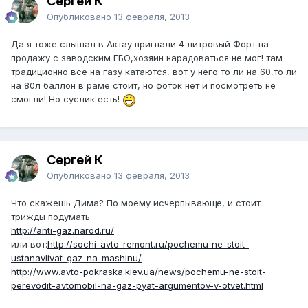
Сергей К
Опубликовано
13 февраля, 2013
Да я тоже слышал в Актау пригнали 4 литровый Форт на
продажу с заводским ГБО,хозяин нарадоваться не мог! там
традиционно все на газу катаются, вот у него то ли на 60,то ли
на 80л баллон в раме стоит, но фоток нет и посмотреть не
смогли! Но суслик есть!
Сергей К
Опубликовано
13 февраля, 2013
Что скажешь Дима? По моему исчерпывающе, и стоит
трижды подумать.
http://anti-gaz.narod.ru/
или вот:
http://sochi-avto-remont.ru/pochemu-ne-stoit-
ustanavlivat-gaz-na-mashinu/
http://www.avto-pokraska.kiev.ua/news/pochemu-ne-stoit-
perevodit-avtomobil-na-gaz-pyat-argumentov-v-otvet.html