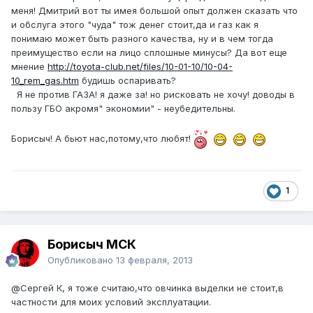
меня! Дмитрий вот ты имея большой опыт должен сказать что
и обслуга этого "чуда" тож денег стоит,да и газ как я
понимаю может быть разного качества, ну и в чем тогда
преимущество если на лицо сплошные минусы? Да вот еще
мнение
http://toyota-club.net/files/10-01-10/10-04-
10_rem_gas.htm
будишь оспаривать?
Я не против ГАЗА! я даже за! но рисковать не хочу! доводы в
пользу ГБО акромя" экономии" - неубедительны.
Борисыч! А бьют нас,потому,что любят!
1
Борисыч МСК
Опубликовано
13 февраля, 2013
@Сергей К
, я тоже считаю,что овчинка выделки не стоит,в
частности для моих условий эксплуатации.