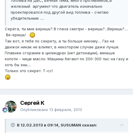
топлива на ДВС, вечная тема, много противников,а
железный аргумент что двигатель изначально
проектировался под другой вид топлива - считаю
убедительным .....
Серёга, ты мне веришь? В глаза смотри - веришь?...Веришь?....
Ве-еришь!
Так вот, я тебе по секрету, а ты больше никому.... Газ на
движок никак не влияет, в некотором случае даже лучше.
Плавнее сгорание в цилиндрах (нет детонации), меньше
копоти - чище масло. Машины бегают по 200-300 тыс на газу и
хоть бы хны....
Только это секрет. Т-сс!
Сергей К
Опубликовано
13 февраля, 2013
В 12.02.2013 в 09:14, SUSUMAN сказал: