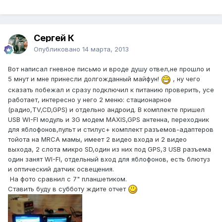
Сергей К
Опубликовано
14 марта, 2013
Вот написал гневное письмо и вроде душу отвел,не прошло и
5 мнут и мне принесли долгожданный майфун!
, ну чего
сказать побежал и сразу подключил к питанию проверить, усе
работает, интересно у него 2 меню: стационарное
(радио,TV,CD,GPS) и отдельно андроид. В комплекте пришел
USB WI-FI модуль и 3G модем MAXIS,GPS антенна, переходник
для яблофонов,пульт и стилус+ комплект разъемов-адаптеров
тойота на MRCA мамы, имеет 2 видео входа и 2 видео
выхода, 2 слота микро SD,один из них под GPS,3 USB разъема
один занят WI-FI, отдельный вход для яблофонов, есть блютуз
и оптический датчик освещения.
На фото сравнил с 7" планшетиком.
Ставить буду в субботу ждите отчет