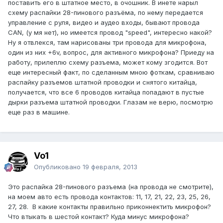
поставить его в штатное место, в очошник. В инете нарыл
схему распайки 28-пинового разъёма, по нему передается
управление с руля, видео и аудео входы, бывают провода
CAN, (у мя нет), но имеется провод "speed", интересно накой?
Ну я отвлекся, там нарисованы три провода для микрофона,
один из них +6v, вопрос, для активного микрофона? Приеду на
работу, прилеплю схему разъема, может кому згодится. Вот
еще интересный факт, по сделанным мною фоткам, сравниваю
распайку разъемов штатной проводки и снятого китайца,
получается, что все 6 проводов китайца попадают в пустые
дырки разъема штатной проводки. Глазам не верю, посмотрю
еще раз в машине.
Vo1
Опубликовано
19 февраля, 2013
Это распайка 28-пинового разъема (на провода не смотрите),
на моем авто есть провода контактов: 11, 17, 21, 22, 23, 25, 26,
27, 28. В какие контакты правильно приконнектить микрофон?
Что втыкать в шестой контакт? Куда минус микрофона?