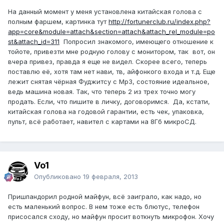
На данный момент у меня установлена китайская голова с
полным фаршем, картинка тут
http://fortunerclub.ru/index.php?
app=core&module=attach&section=attach&attach_rel_module=po
st&attach_id=311
Попросил знакомого, имеющего отношение к
тойоте, привезти мне родную голову с монитором, так вот, он
вчера привез, правда я еще не видел. Скорее всего, теперь
поставлю её, хотя там нет нави, тв, айфонкого входа и т.д. Еще
лежит снятая чёрная Фуджитсу с Мр3, состояние идеальное,
ведь машина новая. Так, что теперь 2 из трех точно могу
продать. Если, что пишите в личку, договоримся. Да, кстати,
китайская голова на годовой гарантии, есть чек, упаковка,
пульт, всё работает, навител с картами на 8Гб микроСД.
Vo1
Опубликовано
19 февраля, 2013
Пришпандорил родной майфун, всё заиграло, как надо, но
есть маленький вопрос. В нем тоже есть блютус, телефон
присосался сходу, но майфун просит воткнуть микрофон. Хочу