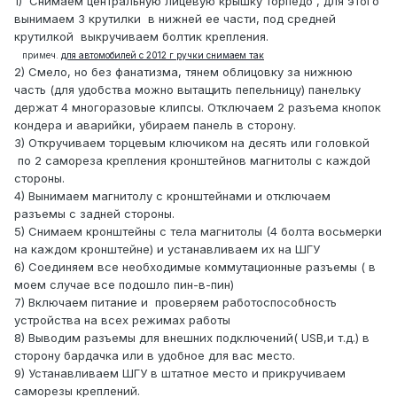
1) Снимаем центральную лицевую крышку торпедо , для этого
вынимаем 3 крутилки в нижней ее части, под средней
крутилкой выкручиваем болтик крепления.
примеч.
для автомобилей с 2012 г ручки снимаем так
2) Смело, но без фанатизма, тянем облицовку за нижнюю
часть (для удобства можно вытащить пепельницу) панельку
держат 4 многоразовые клипсы. Отключаем 2 разъема кнопок
кондера и аварийки, убираем панель в сторону.
3) Откручиваем торцевым ключиком на десять или головкой
по 2 самореза крепления кронштейнов магнитолы с каждой
стороны.
4) Вынимаем магнитолу с кронштейнами и отключаем
разъемы с задней стороны.
5) Снимаем кронштейны с тела магнитолы (4 болта восьмерки
на каждом кронштейне) и устанавливаем их на ШГУ
6) Соединяем все необходимые коммутационные разъемы ( в
моем случае все подошло пин-в-пин)
7) Включаем питание и проверяем работоспособность
устройства на всех режимах работы
8) Выводим разъемы для внешних подключений( USB,и т.д.) в
сторону бардачка или в удобное для вас место.
9) Устанавливаем ШГУ в штатное место и прикручиваем
саморезы креплений.