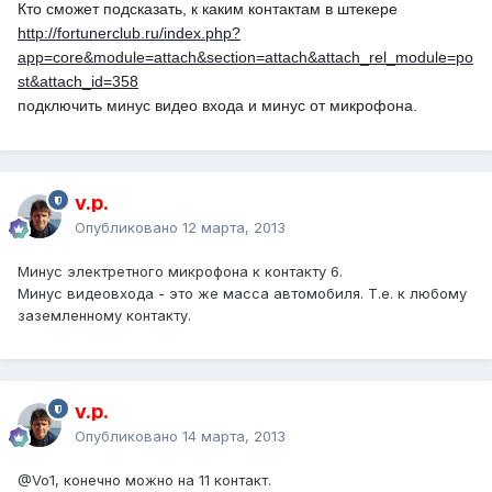
Кто сможет подсказать, к каким контактам в штекере
http://fortunerclub.ru/index.php?
app=core&module=attach&section=attach&attach_rel_module=po
st&attach_id=358
подключить минус видео входа и минус от микрофона.
v.p.
Опубликовано
12 марта, 2013
Минус электретного микрофона к контакту 6.
Минус видеовхода - это же масса автомобиля. Т.е. к любому
заземленному контакту.
v.p.
Опубликовано
14 марта, 2013
@Vo1
, конечно можно на 11 контакт.