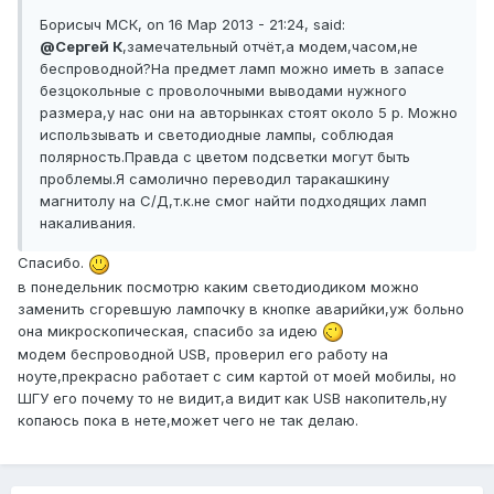
Борисыч МСК, on 16 Мар 2013 - 21:24, said:
@Сергей К
,замечательный отчёт,а модем,часом,не
беспроводной?На предмет ламп можно иметь в запасе
безцокольные с проволочными выводами нужного
размера,у нас они на авторынках стоят около 5 р. Можно
использывать и светодиодные лампы, соблюдая
полярность.Правда с цветом подсветки могут быть
проблемы.Я самолично переводил таракашкину
магнитолу на С/Д,т.к.не смог найти подходящих ламп
накаливания.
Спасибо.
в понедельник посмотрю каким светодиодиком можно
заменить сгоревшую лампочку в кнопке аварийки,уж больно
она микроскопическая, спасибо за идею
модем беспроводной USB, проверил его работу на
ноуте,прекрасно работает с сим картой от моей мобилы, но
ШГУ его почему то не видит,а видит как USB накопитель,ну
копаюсь пока в нете,может чего не так делаю.