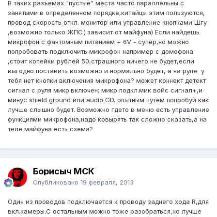
В таких разъемах "пустые" места часто параллельны с
занятыми в определенном порядке,китайцы этим пользуются,
провод скорость откл. монитор или управление кнопками Шгу
,возможно только ЖПС( зависит от майфуна) Если найдешь
микрофон с фантомным питанием + 6V - супер,но можно
попробовать подключить микрофон например с домофона
,стоит копейки рублей 50,страшного ничего не будет,если
выгодно поставить возможно и нормально будет, а на руле у
тебя нет кнопки включения микрофона? может коннект детект
сигнал с руля микр.включен; микр подкл.мик войс сигнал+,и
минус shield ground или audio GD. опытным путем попробуй как
лучше слышно будет. Возможно гдето в меню есть управление
функциями микрофона,надо ковырять так сложно сказать,а на
теле майфуна есть схема?
Борисыч МСК
Опубликовано
19 февраля, 2013
Один из проводов подключается к проводу заднего хода R,для
вкл.камеры.С остальным можно тоже разобраться,но лучше