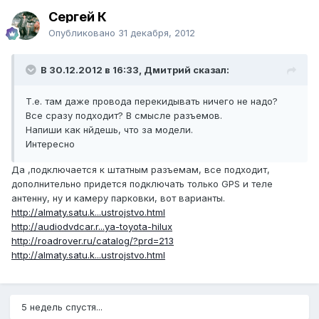
Сергей К
Опубликовано
31 декабря, 2012
В 30.12.2012 в 16:33, Дмитрий сказал:
Т.е. там даже провода перекидывать ничего не надо?
Все сразу подходит? В смысле разъемов.
Напиши как нйдешь, что за модели.
Интересно
Да ,подключается к штатным разъемам, все подходит,
дополнительно придется подключать только GPS и теле
антенну, ну и камеру парковки, вот варианты.
http://almaty.satu.k...ustrojstvo.html
http://audiodvdcar.r...ya-toyota-hilux
http://roadrover.ru/catalog/?prd=213
http://almaty.satu.k...ustrojstvo.html
5 недель спустя...