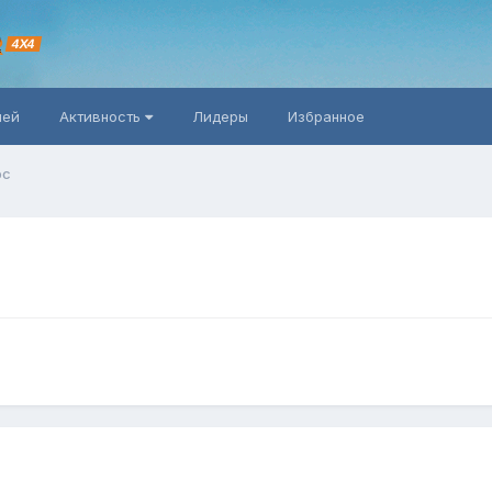
R
4X4
ней
Активность
Лидеры
Избранное
ос