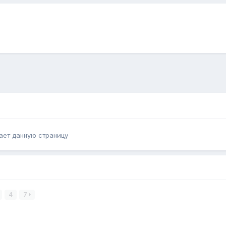
ает данную страницу
4
7