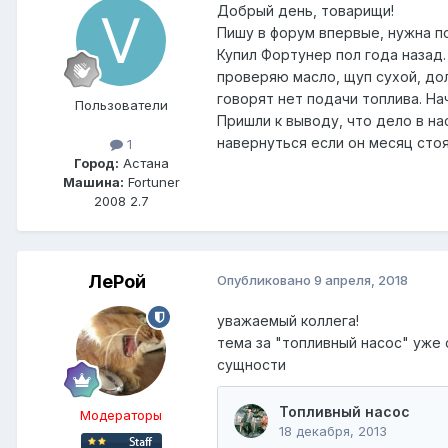
Добрый день, товарищи!
Пишу в форум впервые, нужна п
Купил Фортунер пол года назад. 
проверяю масло, щуп сухой, доли
говорят нет подачи топлива. Нач
Пользователи
Пришли к выводу, что дело в нас
навернуться если он месяц стоя
1
Город:
Астана
Машина:
Fortuner
2008 2.7
ЛеРой
Опубликовано
9 апреля, 2018
уважаемый коллега!
тема за "топливный насос" уже
сущности
Модераторы