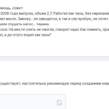
омощь, совет.
2008 года выпуска, объем 2,7. Работал как часы, без нарекани
л масло. Завожу... не заводится, и так и сяк пробую, не хочет
али слушать насос... тишина.
осе. На месте снять не смогли, говорят надо бак снимать, пра
л, а до этого ездил как часы?
 существует, настоятельно рекомендую перед созданием нов