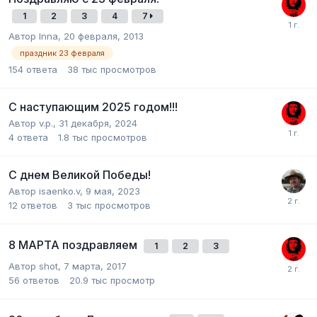
1
2
3
4
7
Автор Inna,
20 февраля, 2013
праздник 23 февраля
154
ответа
38 тыс
просмотров
С наступающим 2025 годом!!!
Автор v.p.,
31 декабря, 2024
4
ответа
1.8 тыс
просмотров
С днем Великой Победы!
Автор isaenko.v,
9 мая, 2023
12
ответов
3 тыс
просмотров
8 МАРТА поздравляем
1
2
3
Автор shot,
7 марта, 2017
56
ответов
20.9 тыс
просмотр