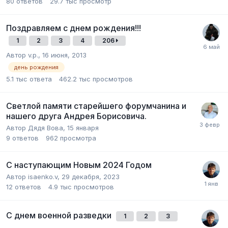
80
ответов
29.7 тыс
просмотр
Поздравляем с днем рождения!!!
1
2
3
4
206
Автор v.p.,
16 июня, 2013
день рождения
5.1 тыс
ответа
462.2 тыс
просмотров
Светлой памяти старейшего форумчанина и
нашего друга Андрея Борисовича.
Автор Дядя Вова,
15 января
9
ответов
962
просмотра
С наступающим Новым 2024 Годом
Автор isaenko.v,
29 декабря, 2023
12
ответов
4.9 тыс
просмотров
С днем военной разведки
1
2
3