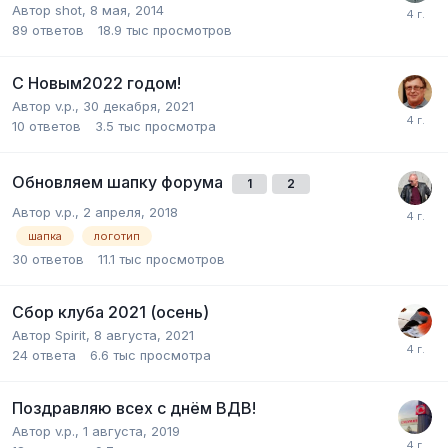
Автор shot,
8 мая, 2014
89
ответов
18.9 тыс
просмотров
С Новым2022 годом!
Автор v.p.,
30 декабря, 2021
10
ответов
3.5 тыс
просмотра
Обновляем шапку форума
1
2
Автор v.p.,
2 апреля, 2018
шапка
логотип
30
ответов
11.1 тыс
просмотров
Сбор клуба 2021 (осень)
Автор Spirit,
8 августа, 2021
24
ответа
6.6 тыс
просмотра
Поздравляю всех с днём ВДВ!
Автор v.p.,
1 августа, 2019