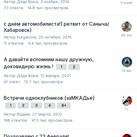
Автор Дядя Вова,
3 ноября, 2014
73
ответа
14.8 тыс
просмотров
с днём автомобилиста!( ретвит от Саныча/
Хабаровск)
Автор kurganoid,
25 октября, 2015
11
ответов
6.4 тыс
просмотров
А давайте вспомним нашу дружную,
доковидную жизнь !
1
2
Автор Дядя Вова,
12 января, 2021
41
ответ
12.7 тыс
просмотра
Встречи одноклубников (заМКАДье)
1
2
3
4
8
Автор Вадим,
27 марта, 2013
198
ответов
41.5 тыс
просмотров
Поздравляю с 23 февраля!