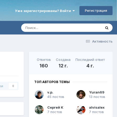
Регистрация
Уже зарегистрированы? Войти
Активность
Ответов
Создана
Последний ответ
160
12 г.
4 г.
ТОП АВТОРОВ ТЕМЫ
ки
0
v.p.
Yuran69
45 постов
13 постов
Сергей К
alvisalex
7 постов
7 постов