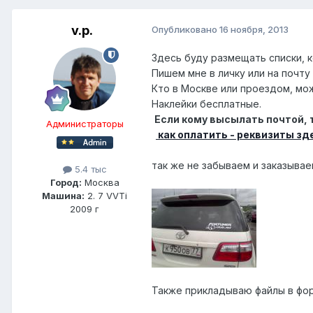
v.p.
Опубликовано
16 ноября, 2013
Здесь буду размещать списки, к
Пишем мне в личку или на почту
Кто в Москве или проездом, мож
Наклейки бесплатные.
Если кому высылать почтой, 
Администраторы
как оплатить - реквизиты зд
так же не забываем и заказыва
5.4 тыс
Город:
Москва
Машина:
2. 7 VVTi
2009 г
Также прикладываю файлы в форм