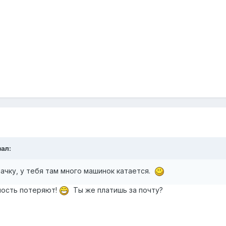
зал:
ачку, у тебя там много машинок катается.
нность потеряют!
Ты же платишь за почту?