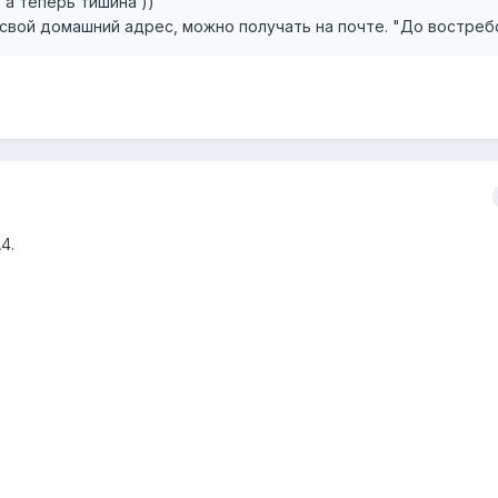
 а теперь тишина ))
 свой домашний адрес, можно получать на почте. "До востреб
4.