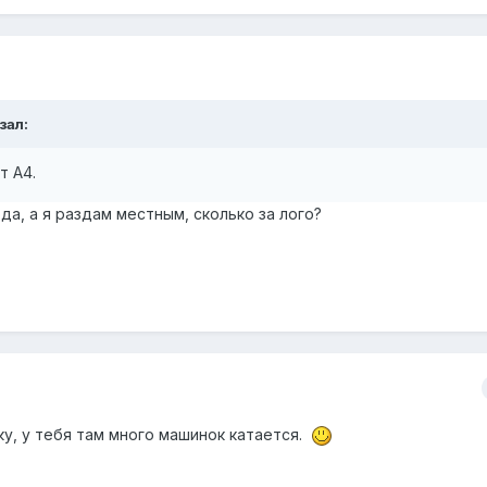
азал:
т А4.
а, а я раздам местным, сколько за лого?
ку, у тебя там много машинок катается.