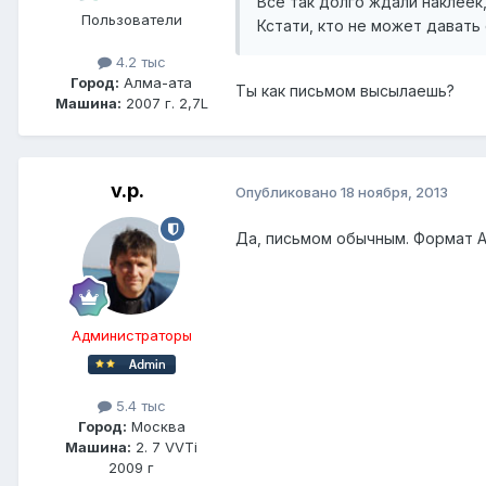
Все так долго ждали наклеек,
Пользователи
Кстати, кто не может давать
4.2 тыс
Город:
Алма-ата
Ты как письмом высылаешь?
Машина:
2007 г. 2,7L
v.p.
Опубликовано
18 ноября, 2013
Да, письмом обычным. Формат А
Администраторы
5.4 тыс
Город:
Москва
Машина:
2. 7 VVTi
2009 г