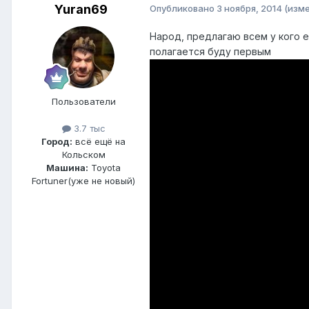
Yuran69
Опубликовано
3 ноября, 2014
(изм
Народ, предлагаю всем у кого е
полагается буду первым
Пользователи
3.7 тыс
Город:
всё ещё на
Кольском
Машина:
Toyota
Fortuner(уже не новый)