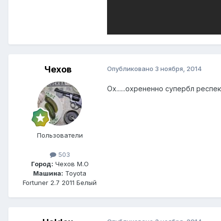
Чехов
Опубликовано
3 ноября, 2014
Ох......охрененно супербл респе
Пользователи
503
Город:
Чехов М.О
Машина:
Toyota
Fortuner 2.7 2011 Белый