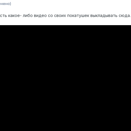
енено)
сть какое- либо видео со своих покатушек выкладывать сюда.