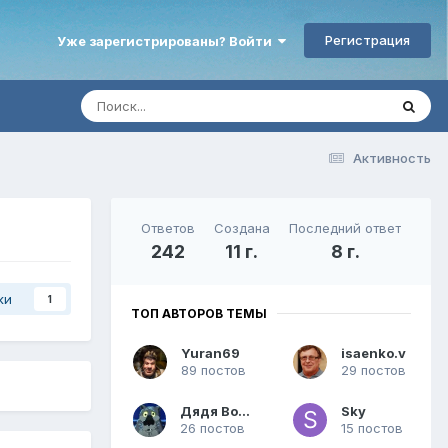
Регистрация
Уже зарегистрированы? Войти
Активность
Ответов
Создана
Последний ответ
242
11 г.
8 г.
ки
1
ТОП АВТОРОВ ТЕМЫ
Yuran69
isaenko.v
89 постов
29 постов
Дядя Вова
Sky
26 постов
15 постов