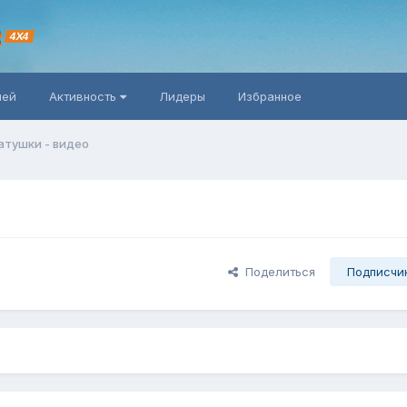
R
4X4
ней
Активность
Лидеры
Избранное
атушки - видео
Поделиться
Подписчи