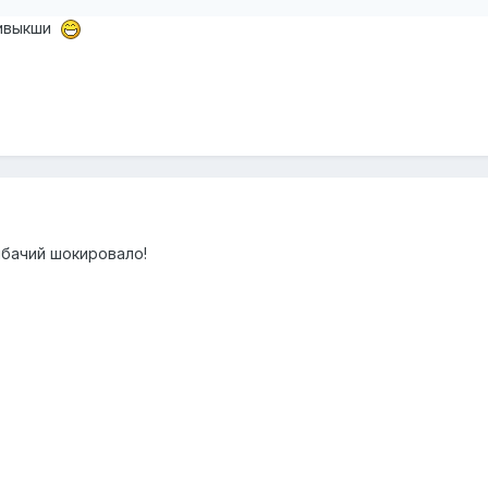
ривыкши
ыбачий шокировало!