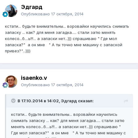
Эдгард
Опубликовано
17 октября, 2014
кстати... будьте внимательны... воровайки научились снимать
запаску ... как? для меня загадка..... стали затю менять
колесо...б....ь!!!... а запаски нет...))) спрашиваю " Где мол
запаска?" а он мне " А ты точно мне машину с запаской
привез?"...))))
isaenko.v
Опубликовано
17 октября, 2014
В 17.10.2014 в 14:02, Эдгард сказал:
кстати... будьте внимательны... воровайки научились
снимать запаску ... как? для меня загадка..... стали затю
менять колесо...б....ь!!!... а запаски нет...))) спрашиваю "
Где мол запаска?" а он мне " А ты точно мне машину с