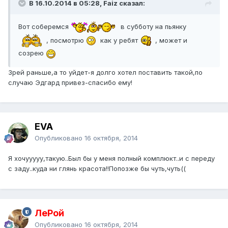
В 16.10.2014 в 05:28, Faiz сказал:
Вот соберемся
в субботу на пьянку
, посмотрю
как у ребят
, может и
созрею
Зрей раньше,а то уйдет-я долго хотел поставить такой,по
случаю Эдгард привез-спасибо ему!
EVA
Опубликовано
16 октября, 2014
Я хочууууу,такую..Был бы у меня полный комплюкт..и с переду
с заду..куда ни глянь красота!!Попозже бы чуть,чуть((
ЛеРой
Опубликовано
16 октября, 2014