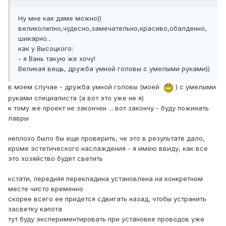
Ну мне как даме можно))
великолепно,чудесно,замечательно,красиво,обалденно,
шикарно...
как у Высоцкого:
- я Вань такую же хочу!
Великая вещь, дружба умной головы с умелыми руками))
в моем случае - дружба умной головы (моей
) с умелыми
руками специалиста (а вот это уже не я)
к тому же проект не закончен ... вот закончу - буду пожинать
лавры
неплохо было бы еще проверить, че это в результате дало,
кроме эстетического наслаждения - я имею ввиду, как все
это хозяйство будет светить
кстати, передняя перекладина установлена на конкретном
месте чисто временно
скорее всего ее придется сдвигать назад, чтобы устранить
засветку капота
тут буду экспериментировать при установке проводов уже