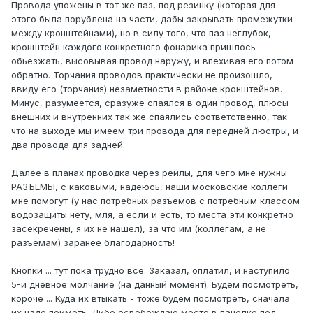
Провода уложены в тот же паз, под резинку (которая для
этого была порублена на части, дабы закрывать промежутки
между кронштейнами), но в силу того, что паз неглубок,
кронштейн каждого конкретного фонарика пришлось
обьезжать, высовывая провод наружу, и впехивая его потом
обратно. Торчания проводов практически не произошло,
ввиду его (торчания) незаметности в районе кронштейнов.
Минус, разумеется, сразуже спаялся в один провод, плюсы
внешних и внутренних так же спаялись соответственно, так
что на выходе мы имеем три провода для передней люстры, и
два провода для задней.
Далее в планах проводка через рейлы, для чего мне нужны
РАЗЪЕМЫ, с каковыми, надеюсь, наши московские коллеги
мне помогут (у нас потребных разъемов с потребным классом
водозащиты нету, мля, а если и есть, то места эти конкретно
засекречены, я их не нашел), за что им (коллегам, а не
разъемам) заранее благодарность!
Кнопки ... тут пока трудно все. Заказал, оплатил, и наступило
5-и дневное молчание (на данный момент). Будем посмотреть,
короче ... Куда их втыкать - тоже будем посмотреть, сначала
их надо поиметь. Либо освобождаю место в панелке под