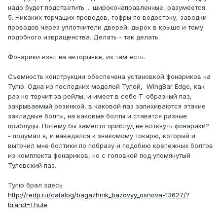
надо будет подстветить ... широконаправленные, разумеется.
5. Никаких торчащих проводов, гофры по водостоку, заводки
проводов через уплотнители дверей, дырок в крыше и тому
подобного извращенства. Делать - так делать.
Фонарики взял на авторынке, их там есть.
Съемность конструкции обеспечена установкой фонариков на
Тулю. Одна из последних моделей Тулей, WingBar Edge, как
раз не торчит за рейлы, и имеет в себе Т-образный паз,
закрываемый резинкой, в каковой паз запихиваются этакие
закладные болты, на каковые болты и ставятся разные
приблуды. Почему бы заместо приблуд не воткнуть фонарики?
- подумал я, и наведался к знакомому токарю, который и
выточил мне болтики по побразу и подобию крепежных болтов
из комплекта фонариков, но с головкой под упомянутый
Тулевский паз.
Тулю брал здесь
http://redp.ru/catalog/bagazhnik_bazovyy_osnova-13627/?
brand=Thule