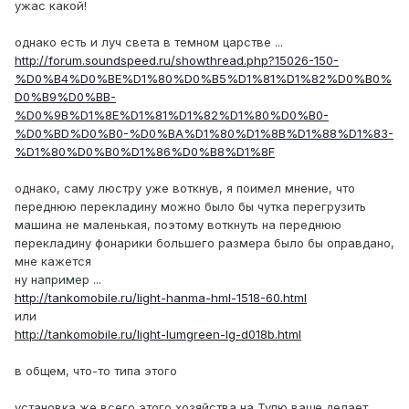
ужас какой!
однако есть и луч света в темном царстве ...
http://forum.soundspeed.ru/showthread.php?15026-150-
%D0%B4%D0%BE%D1%80%D0%B5%D1%81%D1%82%D0%B0%
D0%B9%D0%BB-
%D0%9B%D1%8E%D1%81%D1%82%D1%80%D0%B0-
%D0%BD%D0%B0-%D0%BA%D1%80%D1%8B%D1%88%D1%83-
%D1%80%D0%B0%D1%86%D0%B8%D1%8F
однако, саму люстру уже воткнув, я поимел мнение, что
переднюю перекладину можно было бы чутка перегрузить
машина не маленькая, поэтому воткнуть на переднюю
перекладину фонарики большего размера было бы оправдано,
мне кажется
ну например ...
http://tankomobile.ru/light-hanma-hml-1518-60.html
или
http://tankomobile.ru/light-lumgreen-lg-d018b.html
в общем, что-то типа этого
установка же всего этого хозяйства на Тулю ваще делает