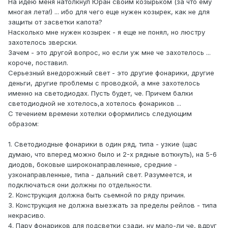
На идею меня натолкнул Юран своим козырьком (за что ему
многая лета!) ... ибо для чего еще нужен козырек, как не для
защиты от засветки капота?
Насколько мне нужен козырек - я еще не понял, но люстру
захотелось зверски.
Зачем - это другой вопрос, но если уж мне че захотелось ...
короче, поставил.
Серьезный внедорожный свет - это другие фонарики, другие
деньги, другие проблемы с проводкой, а мне захотелось
именно на светодиодах. Пусть будет, че. Причем балки
светодиодной не хотелось,а хотелось фонариков ...
С течением времени хотелки оформились следующим
образом:
1. Светодиодные фонарики в один ряд, типа - узкие (щас
думаю, что вперед можно было и 2-х рядные воткнуть), на 5-6
диодов, боковые широконаправленные, средние -
узконаправленные, типа - дальний свет. Разумеется, и
подключаться они должны по отдельности.
2. Конструкция должна быть сьемной по ряду причин.
3. Конструкция не должна выезжать за пределы рейлов - типа
некрасиво.
4. Пару фонариков для подсветки сзади, ну мало-ли че, вдруг