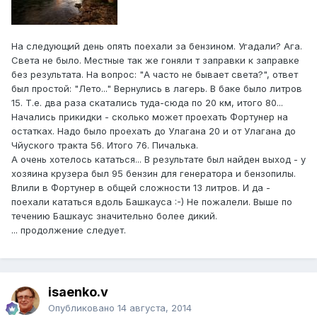
На следующий день опять поехали за бензином. Угадали? Ага.
Света не было. Местные так же гоняли т заправки к заправке
без результата. На вопрос: "А часто не бывает света?", ответ
был простой: "Лето..." Вернулись в лагерь. В баке было литров
15. Т.е. два раза скатались туда-сюда по 20 км, итого 80...
Начались прикидки - сколько может проехать Фортунер на
остатках. Надо было проехать до Улагана 20 и от Улагана до
Чйуского тракта 56. Итого 76. Пичалька.
А очень хотелось кататься... В результате был найден выход - у
хозяина крузера был 95 бензин для генератора и бензопилы.
Влили в Фортунер в общей сложности 13 литров. И да -
поехали кататься вдоль Башкауса :-) Не пожалели. Выше по
течению Башкаус значительно более дикий.
... продолжение следует.
isaenko.v
Опубликовано
14 августа, 2014