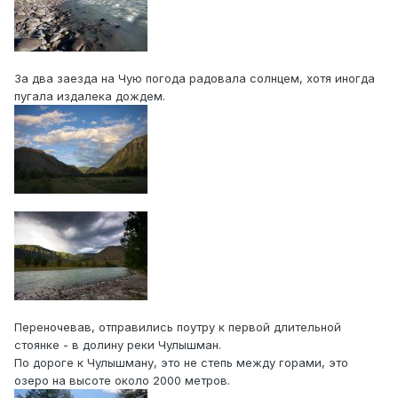
За два заезда на Чую погода радовала солнцем, хотя иногда
пугала издалека дождем.
Переночевав, отправились поутру к первой длительной
стоянке - в долину реки Чулышман.
По дороге к Чулышману, это не степь между горами, это
озеро на высоте около 2000 метров.