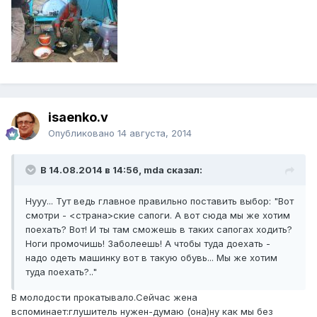
isaenko.v
Опубликовано
14 августа, 2014
В 14.08.2014 в 14:56, mda сказал:
Нууу... Тут ведь главное правильно поставить выбор: "Вот
смотри - <страна>ские сапоги. А вот сюда мы же хотим
поехать? Вот! И ты там сможешь в таких сапогах ходить?
Ноги промочишь! Заболеешь! А чтобы туда доехать -
надо одеть машинку вот в такую обувь... Мы же хотим
туда поехать?.."
В молодости прокатывало.Сейчас жена
вспоминает:глушитель нужен-думаю (она)ну как мы без