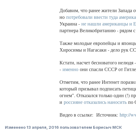
Добавим, что ранее жители Запада о
но
потребовали ввести туда америк
Украина -
не нашли американцы и 
партнера Великобританию - рядом 
Также молодые европейцы и японцы
Хиросимы и Нагасаки - дело рук СС
Кстати, насчет бесноватого нелюдя
-
именно
они спасли СССР от Гитл
Отметим, что ранее Интенет порази
который призывал подписать пети
огнем". Отказался только один (!) 
и
россияне отказались наносить
по 
Видео в ссылке: Источник:
http://w
Изменено
13 апреля, 2016
пользователем Борисыч МСК