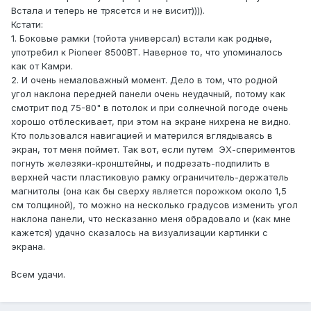
Встала и теперь не трясется и не висит)))).
Кстати:
1. Боковые рамки (тойота универсал) встали как родные,
употребил к Pioneer 8500BT. Наверное то, что упоминалось
как от Камри.
2. И очень немаловажный момент. Дело в том, что родной
угол наклона передней панели очень неудачный, потому как
смотрит под 75-80" в потолок и при солнечной погоде очень
хорошо отблескивает, при этом на экране нихрена не видно.
Кто пользовался навигацией и матерился вглядываясь в
экран, тот меня поймет. Так вот, если путем ЭХ-спериментов
погнуть железяки-кронштейны, и подрезать-подпилить в
верхней части пластиковую рамку ограничитель-держатель
магнитолы (она как бы сверху является порожком около 1,5
см толщиной), то можно на несколько градусов изменить угол
наклона панели, что несказанно меня обрадовало и (как мне
кажется) удачно сказалось на визуализации картинки с
экрана.
Всем удачи.