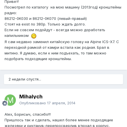
Привет!
Посмотрел по каталогу на мою машину (2013год) кронштейны
радио:
86212-0K030 и 86212-0K070 (левый-правый)
Стоят на exist по 380р. Только ждать долго.
Если не совсем подойдут - всегда можно доработать
напильником
Я сам недавно заменил китайскую голову на Alpine ICS-X7. С
переходной рамкой от камри встала как родная. Брал в
митино. Я думаю, если к ним подъехать, то там можно
подобрать подходящие кронштейны.
2 недели спустя...
Mihalych
Опубликовано
17 апреля, 2014
Alex, Борисыч, спасибо!!!
Пришлось так и сделать, нашел более менее подходящие
железяки и рихтанув-перепросверлив втюхал в корпус.