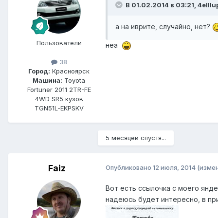
В 01.02.2014 в 03:21, 4elllu
а на иврите, случайно, нет?
Пользователи
неа
38
Город:
Красноярск
Машина:
Toyota
Fortuner 2011 2TR-FE
4WD SR5 кузов
TGN51L-EKPSKV
5 месяцев спустя...
Faiz
Опубликовано
12 июля, 2014
(изме
Вот есть ссылочка с моего янд
надеюсь будет интересно, в при