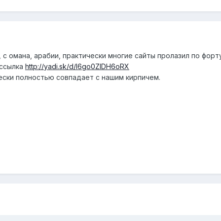
м, с омана, арабии, практически многие сайты пролазил по фор
 ссылка
http://yadi.sk/d/l6go0ZIDH6oRX
чески полностью совпадает с нашим кирпичем.