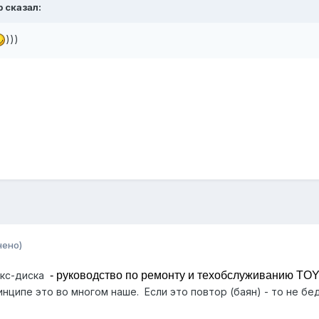
p сказал:
)))
нено)
екс-диска
- руководство по ремонту и техобслуживанию
TOY
нципе это во многом наше. Если это повтор (баян) - то не б