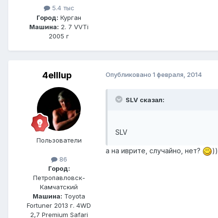
5.4 тыс
Город:
Курган
Машина:
2. 7 VVTi
2005 г
4elllup
Опубликовано
1 февраля, 2014
SLV сказал:
SLV
Пользователи
а на иврите, случайно, нет?
))
86
Город:
Петропавловск-
Камчатский
Машина:
Toyota
Fortuner 2013 г. 4WD
2,7 Premium Safari