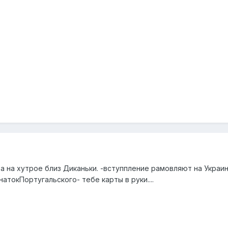
а на хутрое близ Диканьки. -вступпление рамовляют на Украин
натокПортугальского- тебе карты в руки....