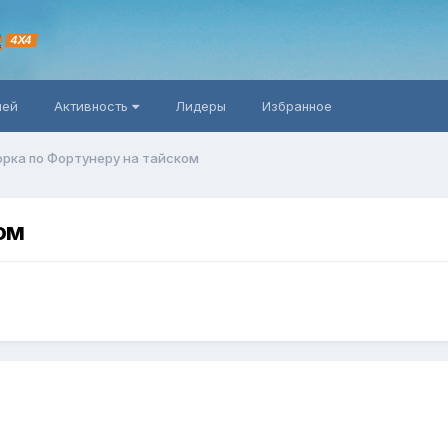
R
4X4
ней
Активность
Лидеры
Избранное
рка по Фортунеру на тайском
ом