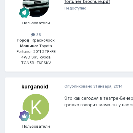
fortuner_brochure.pdf
Недоступно
Пользователи
38
Город:
Красноярск
Машина:
Toyota
Fortuner 2011 2TR-FE
4WD SR5 кузов
TGN51L-EKPSKV
kurganoid
Опубликовано
31 января, 2014
Это как сегодня в театре-Вечер
громко говорит :мама-ты у нас з
Пользователи