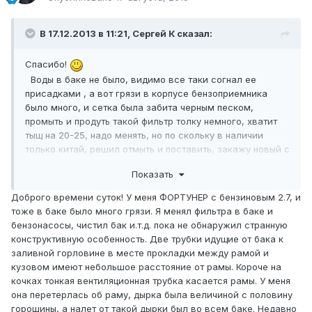
В 17.12.2013 в 11:21, Сергей К сказал:
Спасибо!
Воды в баке не было, видимо все таки согнал ее
присадками , а вот грязи в корпусе бензоприемника
было много, и сетка была забита черным песком,
промыть и продуть такой фильтр толку немного, хватит
тыщ на 20-25, надо менять, но по скольку в наличии
только китай, решил отмыть и поставить, закажу новый с
EXIST , а там по теплу скину бак, нормально промою и
Показать
установлю новый .
Доброго времени суток! У меня ФОРТУНЕР с бензиновым 2.7, и
тоже в баке было много грязи. Я менял фильтра в баке и
бензонасосы, чистил бак и.т.д. пока не обнаружил странную
конструктивную особенность. Две трубки идущие от бака к
заливной горловине в месте прокладки между рамой и
кузовом имеют небольшое расстояние от рамы. Короче на
кочках тонкая вентиляционная трубка касается рамы. У меня
она перетерлась об раму, дырка была величиной с половину
горошины, а налет от такой дырки был во всем баке. Недавно