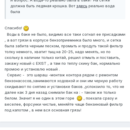
И вопрос. А вода-то реально была в баке? На сетке
должна быть ледяная крошка. Вот
здесь
реально вода
была
Спасибо!
Воды в баке не было, видимо все таки согнал ее присадками
, а вот грязи в корпусе бензоприемника было много, и сетка
была забита черным песком, промыть и продуть такой фильтр
толку немного, хватит тыщ на 20-25, надо менять, но по
скольку в наличии только китай, решил отмыть и поставить,
закажу новый с EXIST , а там по теплу скину бак, нормально
промою и установлю новый .
Сервис - это шараш -монтаж контора рядом с ремонтом
бензонасосов,занимаются ходовкой и они им черную работу
скидывают по снятию и установке баков ,успокоило то, что не
далее как 3 дня назад снимали бак на : - таком же только
белом. Значит я не один в этом горе
, поехала сразу и
веселее, форсунки чистые, меняйте чаще бензиновый фильтр
под капотом , в нем вся основная грязь!