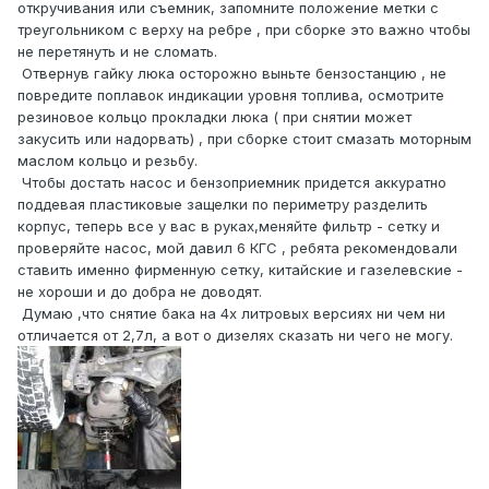
откручивания или съемник, запомните положение метки с
треугольником с верху на ребре , при сборке это важно чтобы
не перетянуть и не сломать.
Отвернув гайку люка осторожно выньте бензостанцию , не
повредите поплавок индикации уровня топлива, осмотрите
резиновое кольцо прокладки люка ( при снятии может
закусить или надорвать) , при сборке стоит смазать моторным
маслом кольцо и резьбу.
Чтобы достать насос и бензоприемник придется аккуратно
поддевая пластиковые защелки по периметру разделить
корпус, теперь все у вас в руках,меняйте фильтр - сетку и
проверяйте насос, мой давил 6 КГС , ребята рекомендовали
ставить именно фирменную сетку, китайские и газелевские -
не хороши и до добра не доводят.
Думаю ,что снятие бака на 4х литровых версиях ни чем ни
отличается от 2,7л, а вот о дизелях сказать ни чего не могу.