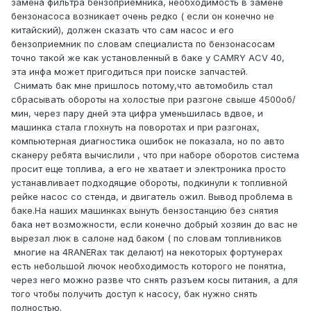
замена фильтра бензоприемника, необходимость в замене
бензонасоса возникает очень редко ( если он конечно не
китайский), должен сказать что сам насос и его
бензоприемник по словам специалиста по бензонасосам
точно такой же как установленный в баке у CAMRY ACV 40,
эта инфа может пригодиться при поиске запчастей.
Снимать бак мне пришлось потому,что автомобиль стал
сбрасывать обороты на холостые при разгоне свыше 4500об/
мин, через пару дней эта цифра уменьшилась вдвое, и
машинка стала глохнуть на поворотах и при разгонах,
компьютерная диагностика ошибок не показала, но по авто
сканеру ребята вычислили , что при наборе оборотов система
просит еще топлива, а его не хватает и электроника просто
устанавливает подходящие обороты, подкинули к топливной
рейке насос со стенда, и двигатель ожил. Вывод проблема в
баке.На наших машинках вынуть бензостанцию без снятия
бака нет возможности, если конечно добрый хозяин до вас не
вырезал люк в салоне над баком ( по словам топливников
многие на 4RANERах так делают) на некоторых фортунерах
есть небольшой лючок необходимость которого не понятна,
через него можно разве что снять разъем косы питания, а для
того чтобы получить доступ к насосу, бак нужно снять
полностью.