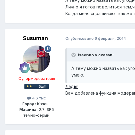
А тему можно назвать как угод
Лично я готов поделиться тем,ч
Когда меня спрашивают как же 
Susuman
Опубликовано
6 февраля, 2014
isaenko.v сказал:
А тему можно назвать как уг
умею.
Супермодераторы
Лад
ы
!
Вам добавлена функция модера
4.6 тыс
Город:
Казань
Машина:
2.7i SR5
тёмно-серый