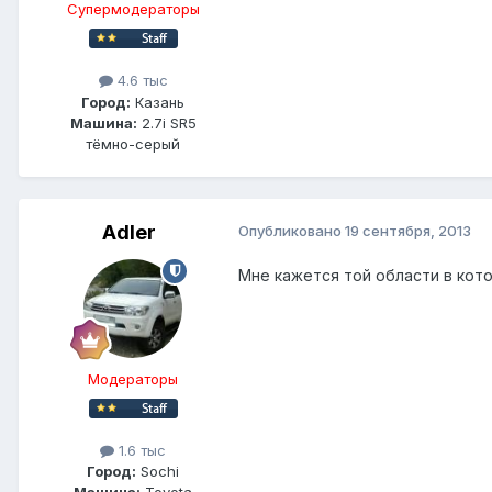
Супермодераторы
4.6 тыс
Город:
Казань
Машина:
2.7i SR5
тёмно-серый
Adler
Опубликовано
19 сентября, 2013
Мне кажется той области в кото
Модераторы
1.6 тыс
Город:
Sochi
Машина:
Toyota