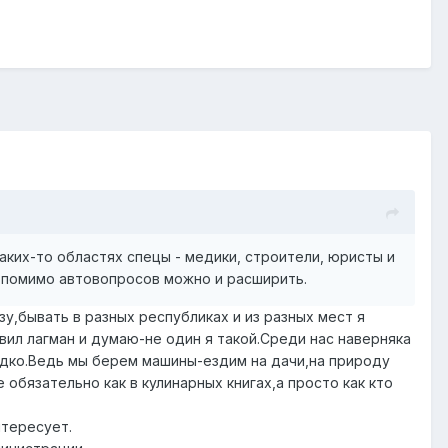
каких-то областях спецы - медики, строители, юристы и
е помимо автовопросов можно и расширить.
,бывать в разных республиках и из разных мест я
овил лагман и думаю-не один я такой.Среди нас наверняка
едко.Ведь мы берем машины-ездим на дачи,на природу
обязательно как в кулинарных книгах,а просто как кто
нтересует.