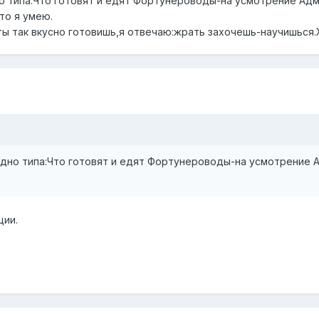
но типа:Что готовят и едят Фортунероводы-на усмотрение Ад
то я умею.
ты так вкусно готовишь,я отвечаю:жрать захочешь-научишься
одно типа:Что готовят и едят Фортунероводы-на усмотрение А
ции.