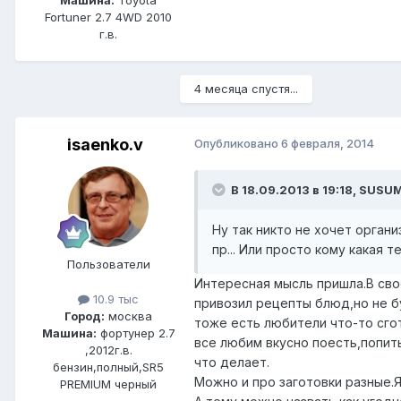
Fortuner 2.7 4WD 2010
г.в.
4 месяца спустя...
isaenko.v
Опубликовано
6 февраля, 2014
В 18.09.2013 в 19:18, SUSU
Ну так никто не хочет органи
пр... Или просто кому какая
Пользователи
Интересная мысль пришла.В сво
10.9 тыс
привозил
рецепты блюд,но не бу
Город:
москва
тоже есть
любители что-то сго
Машина:
фортунер 2.7
все любим
вкусно поесть,попит
,2012г.в.
что делает.
бензин,полный,SR5
Можно и про заготовки разные.Я
PREMIUM черный