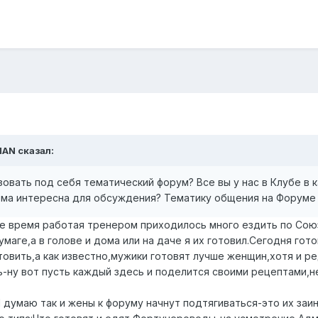
MAN сказал:
зовать под себя тематический форум? Все вы у нас в Клубе в 
 тема интересна для обсуждения? Тематику общения на Форум
е время работая тренером приходилось много ездить по Союзу
маге,а в голове и дома или на даче я их готовил.Сегодня гот
товить,а как известно,мужики готовят лучше женщин,хотя и р
ь-ну вот пусть каждый здесь и поделится своими рецептами,не 
 думаю так и жены к форуму начнут подтягиваться-это их заи