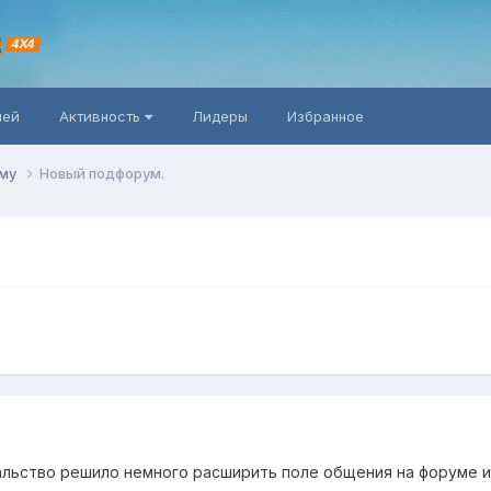
R
4X4
ней
Активность
Лидеры
Избранное
уму
Новый подфорум.
льство решило немного расширить поле общения на форуме и