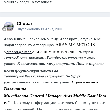
машиной поеду , а тут запрет
Chubar
Опубликовано
19 июня, 2013
Я сам в шоке. Собираюсь в конце июля брать, а тут на тебе.
ARAS ME MOTORS
Задал вопрос этим товарищам
<
> и они мне ответили
arascar@eim.ae
-
"С евро4
только Япония проходит. Если быстро оплатите можно
К сожалению, хочу огорчить Вас, с первого
успеть.
июля фортюнеры в
возить на
территорию Казахстана запрещают. Не будут
и ставить на учет.
С уважением
растамаживать
Валентина
Михайловна
General
Manager
Aras
Middle
East
Moto
rs
"
. По этому информацию хотелось бы получить от
знающих людей. По ссылке, за которую отдельное