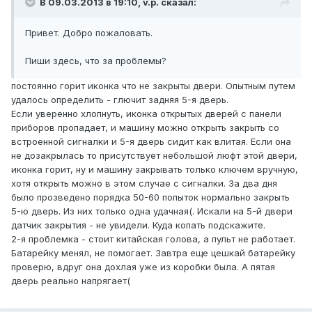
В 09.03.2013 в 19:10, v.p. сказал:
Привет. Добро пожаловать.
Пиши здесь, что за проблемы?
постоянно горит иконка что не закрыты двери. Опытным путем
удалось определить - глючит задняя 5-я дверь.
Если уверенно хлопнуть, иконка открытых дверей с панели
приборов пропадает, и машину можно открыть закрыть со
встроенной сигналки и 5-я дверь сидит как влитая. Если она
не дозакрылась то присутствует небольшой люфт этой двери,
иконка горит, ну и машину закрывать только ключем вручную,
хотя открыть можно в этом случае с сигналки. За два дня
было прозведено порядка 50-60 попыток нормально закрыть
5-ю дверь. Из них только одна удачная(. Искали на 5-й двери
датчик закрытия - не увидели. Куда копать подскажите.
2-я проблемка - стоит китайская голова, а пульт не работает.
Батарейку менял, не помогает. Завтра еще цешкай батарейку
проверю, вдруг она дохлая уже из коробки была. А пятая
дверь реально напрягает(