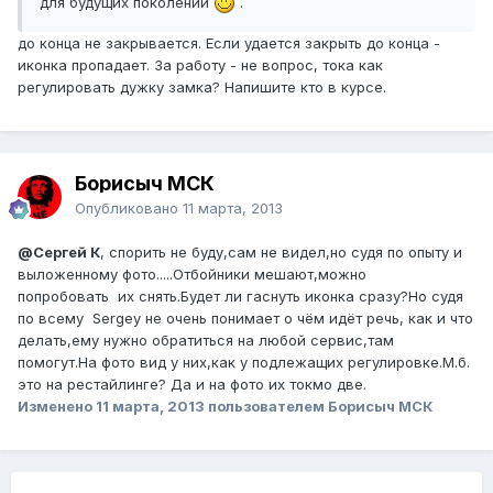
для будущих поколений
.
до конца не закрывается. Если удается закрыть до конца -
иконка пропадает. За работу - не вопрос, тока как
регулировать дужку замка? Напишите кто в курсе.
Борисыч МСК
Опубликовано
11 марта, 2013
@Сергей К
, спорить не буду,сам не видел,но судя по опыту и
выложенному фото.....Отбойники мешают,можно
попробовать их снять.Будет ли гаснуть иконка сразу?Но судя
по всему
Sergey
не очень понимает о чём идёт речь, как и что
делать,ему нужно обратиться на любой сервис,там
помогут.На фото вид у них,как у подлежащих регулировке.М.б.
это на рестайлинге? Да и на фото их токмо две.
Изменено
11 марта, 2013
пользователем Борисыч МСК