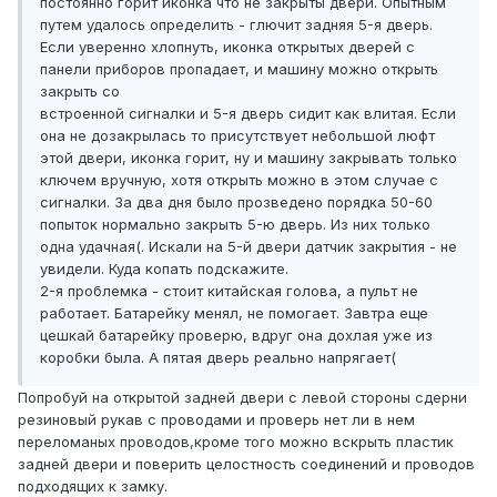
постоянно горит иконка что не закрыты двери. Опытным
путем удалось определить - глючит задняя 5-я дверь.
Если уверенно хлопнуть, иконка открытых дверей с
панели приборов пропадает, и машину можно открыть
закрыть со
встроенной сигналки и 5-я дверь сидит как влитая. Если
она не дозакрылась то присутствует небольшой люфт
этой двери, иконка горит, ну и машину закрывать только
ключем вручную, хотя открыть можно в этом случае с
сигналки. За два дня было прозведено порядка 50-60
попыток нормально закрыть 5-ю дверь. Из них только
одна удачная(. Искали на 5-й двери датчик закрытия - не
увидели. Куда копать подскажите.
2-я проблемка - стоит китайская голова, а пульт не
работает. Батарейку менял, не помогает. Завтра еще
цешкай батарейку проверю, вдруг она дохлая уже из
коробки была. А пятая дверь реально напрягает(
Попробуй на открытой задней двери с левой стороны сдерни
резиновый рукав с проводами и проверь нет ли в нем
переломаных проводов,кроме того можно вскрыть пластик
задней двери и поверить целостность соединений и проводов
подходящих к замку.