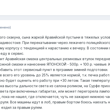
енено)
кого скакуна, сына жаркой Аравийской пустыни в тяжелых усло
ладивостоке. При перекатывании через лежачего полицейского 
му корпусу с тенденцией к нарастанию к вечеру. В состоянии
 еду в сервис.
ипит Аравийская смазка центральных резиновых втулок передн
южной смазки и нанесение ЯПОНСКОЙ - 500р. + 100 р. чаевые. И
авить этот сервисный пункт в прграмме зимней подготовки.
 всего его уровень до 25% является нормой, т.к. печка рабо
о будет оценить его работу при +30 летом. Такая температура
ка высоты дальности света из салона роликом, на Сурфе прих
света при включенных габаритах, или может перегорела лампо
 пока не нашел, где отключается, чуть не зажарил нижнюю ча
 руля. Все машины идут в лоб, правым бортом боюсь наехать
т ездил за правым рулем.