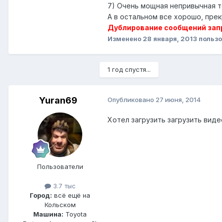
7) Очень мощная непривычная то
А в остальном все хорошо, прек
Дублирование сообщений зап
Изменено
28 января, 2013
польз
1 год спустя...
Yuran69
Опубликовано
27 июня, 2014
Хотел загрузить загрузить виде
Пользователи
3.7 тыс
Город:
всё ещё на
Кольском
Машина:
Toyota