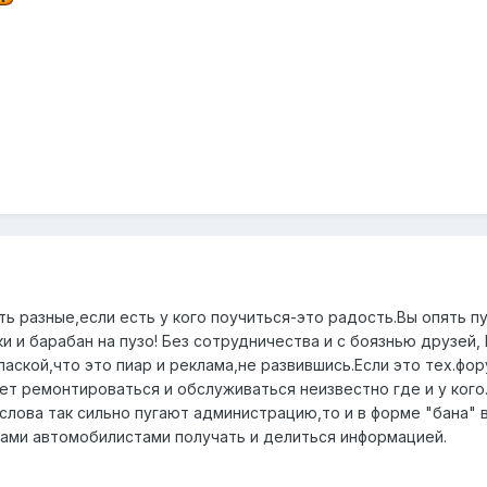
ь разные,если есть у кого поучиться-это радость.Вы опять п
уки и барабан на пузо! Без сотрудничества и с боязнью друзе
паской,что это пиар и реклама,не развившись.Если это тех.фо
ет ремонтироваться и обслуживаться неизвестно где и у кого
слова так сильно пугают администрацию,то и в форме "бана" 
ами автомобилистами получать и делиться информацией.