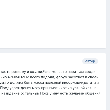
Автор
утаете рекламу и ссылки.Если желаете вариться среди
й, ВЫМАРЫВАНИЕМ всего подряд, форум засохнет в своей
рум.то должна быть масса полезной информации,кстати и
.Предупреждения могу принимать хоть в устной.хоть в
в назидание остальным.Пока у мну есть желание общения