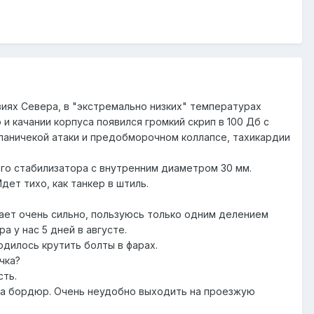
виях Севера, в "экстремально низких" температурах
и качании корпуса появился громкий скрип в 100 Дб с
 паничекой атаки и предобморочном коллапсе, тахикардии
его стабилизатора с внутренним диаметром 30 мм.
дет тихо, как танкер в штиль.
тает очень сильно, пользуюсь только одним делением
 у нас 5 дней в августе.
одилось крутить болты в фарах.
чка?
сть.
 на бордюр. Очень неудобно выходить на проезжую