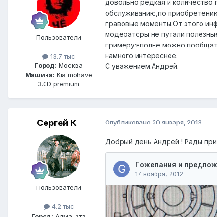
довольно редкая и количество 
обслуживанию,по приобретению 
правовые моменты.От этого инф
модераторы не путали полезные
Пользователи
примеру:вполне можно пообщать
намного интереснее.
13.7 тыс
Город:
Москва
С уважением.Андрей.
Машина:
Kia mohave
3.0D premium
Сергей К
Опубликовано
20 января, 2013
Добрый день Андрей ! Рады при
Пользователи
4.2 тыс
Город:
Алма-ата