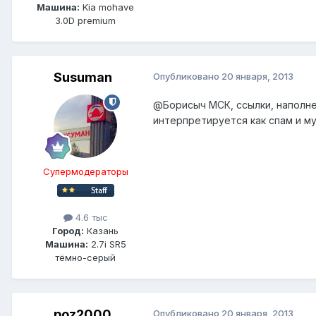
Машина:
Kia mohave
3.0D premium
Susuman
Опубликовано
20 января, 2013
@Борисыч МСК
, ссылки, напол
интерпретируется как спам и му
Супермодераторы
4.6 тыс
Город:
Казань
Машина:
2.7i SR5
тёмно-серый
poz2000
Опубликовано
20 января, 2013