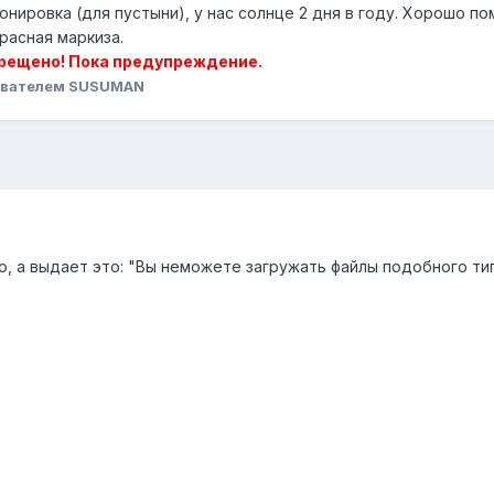
нировка (для пустыни), у нас солнце 2 дня в году. Хорошо по
расная маркиза.
рещено! Пока предупреждение.
ователем SUSUMAN
о, а выдает это: "Вы неможете загружать файлы подобного тип