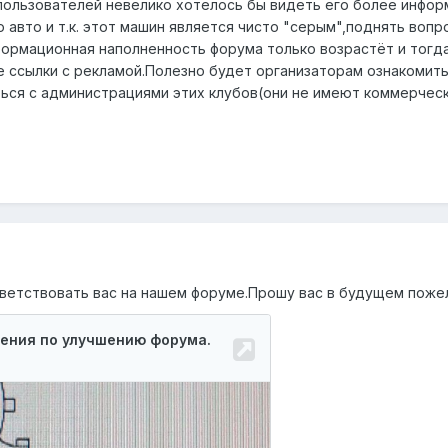
пользователей невелико хотелось бы видеть его более инфо
авто и т.к. этот машин является чисто "серым",поднять вопр
ормационная наполненность форума только возрастёт и тогд
 ссылки с рекламой.Полезно будет организаторам ознакомитьс
ся с администрациями этих клубов(они не имеют коммерческ
ветствовать вас на нашем форуме.Прошу вас в будущем поже