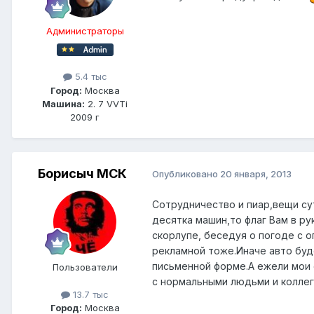
Администраторы
5.4 тыс
Город:
Москва
Машина:
2. 7 VVTi
2009 г
Борисыч МСК
Опубликовано
20 января, 2013
Сотрудничество и пиар,вещи сут
десятка машин,то флаг Вам в р
скорлупе, беседуя о погоде с о
рекламной тоже.Иначе авто буд
письменной форме.А ежели мои 
Пользователи
с нормальными людьми и коллег
13.7 тыс
Город:
Москва