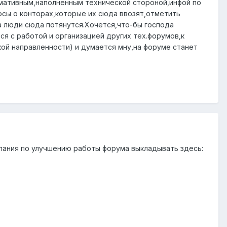
рмативным,наполненным технической стороной,инфой по
осы о конторах,которые их сюда ввозят,отметить
а люди сюда потянутся.Хочется,что-бы господа
я с работой и организацией других тех.форумов,к
ой направленности) и думается мну,на форуме станет
лания по улучшению работы форума выкладывать здесь: