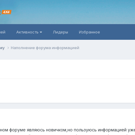
R
4X4
ней
Активность
Лидеры
Избранное
уму
Наполнение форума информацией
нном форуме являюсь новичком,но пользуюсь информацией уж