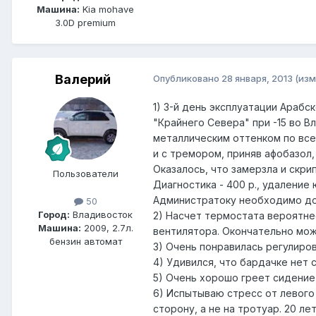
Машина:
Kia mohave
3.0D premium
Валерий
Опубликовано
28 января, 2013
(изм
1) 3-й день эксплуатации Арабс
"Крайнего Севера" при -15 во В
металлическим оттенком по все
и с тремором, приняв афобазол,
Оказалось, что замерзла и скр
Пользователи
Диагностика - 400 р., удаление 
Администратоку необходимо доб
50
Город:
Владивосток
2) Насчет термостата вероятнее
Машина:
2009, 2.7л.
вентилятора. Окончательно можн
бензин автомат
3) Очень понравилась регулиров
4) Удивился, что бардачке нет 
5) Очень хорошо греет сидение,
6) Испытываю стресс от левого
сторону, а не на тротуар. 20 ле