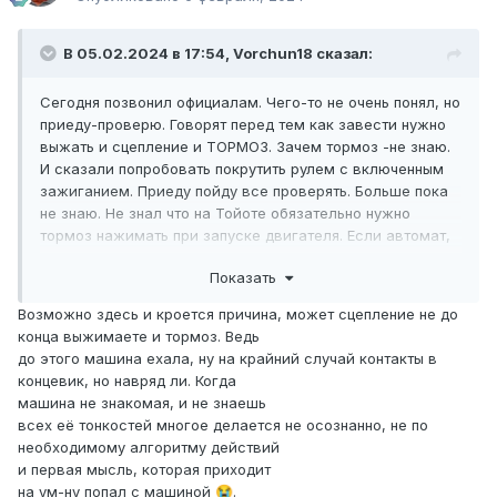
В 05.02.2024 в 17:54, Vorchun18 сказал:
Сегодня позвонил официалам. Чего-то не очень понял, но
приеду-проверю. Говорят перед тем как завести нужно
выжать и сцепление и ТОРМОЗ. Зачем тормоз -не знаю.
И сказали попробовать покрутить рулем с включенным
зажиганием. Приеду пойду все проверять. Больше пока
не знаю. Не знал что на Тойоте обязательно нужно
тормоз нажимать при запуске двигателя. Если автомат,
то это понятно. А тут…
Показать
Возможно здесь и кроется причина, может сцепление не до
конца выжимаете и тормоз. Ведь
до этого машина ехала, ну на крайний случай контакты в
концевик, но навряд ли. Когда
машина не знакомая, и не знаешь
всех её тонкостей многое делается не осознанно, не по
необходимому алгоритму действий
и первая мысль, которая приходит
на ум-ну попал с машиной
.
😭