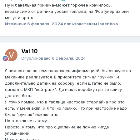
Ну и банальная причина-может горючее кончилось,
независимо от датчика уровня топлива, на Фортунер ах они
могут и врать
Изменено
6 февраля, 2024
пользователем isaenko.v
Val 10
Опубликовано
6 февраля, 2024
Я немного не по теме поделюсь информацией. Автозапуск на
механике реализуется. В приоритете сигнал "ручник" и
дополнительно датчик на коробку, если штатно не было,
сигнал с МКП "нейтраль". Датчик в коробку где-то внизу
должен быть.
Я точно помню, что в таблице настроек старлайна про это
есть. У меня акпп, и я точно помню, что при настройке надо
было "ручник" исключать.
Но это так не в тему.
Просто, к тому, что про сцепление не помню нигде
упоминаний.
Может я не прав.