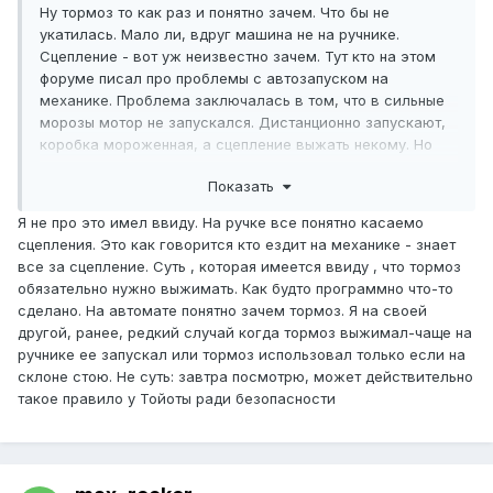
Ну тормоз то как раз и понятно зачем. Что бы не
укатилась. Мало ли, вдруг машина не на ручнике.
Сцепление - вот уж неизвестно зачем. Тут кто на этом
форуме писал про проблемы с автозапуском на
механике. Проблема заключалась в том, что в сильные
морозы мотор не запускался. Дистанционно запускают,
коробка мороженная, а сцепление выжать некому. Но
это совершенно другая проблема. Выжать сцепление для
Показать
облегчения прокрутки мотора. И автор того сообщения
так и писал, что в морозы. По теплу проблем не было. т.
Я не про это имел ввиду. На ручке все понятно касаемо
е. это можно понимать так, что механика и с невыжатым
сцепления. Это как говорится кто ездит на механике - знает
сцеплением заводится нормально, если мощи акб
все за сцепление. Суть , которая имеется ввиду , что тормоз
хватает. Но это, конечно, лучше подскажут владельцы
обязательно нужно выжимать. Как будто программно что-то
механики.
сделано. На автомате понятно зачем тормоз. Я на своей
другой, ранее, редкий случай когда тормоз выжимал-чаще на
ручнике ее запускал или тормоз использовал только если на
склоне стою. Не суть: завтра посмотрю, может действительно
такое правило у Тойоты ради безопасности