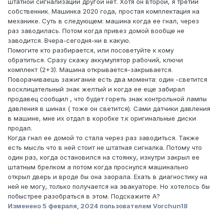
штатной сигнализации другой нет. Хотя он второй, я третий
собственник. Машинка 2020 года, простая комплектация на
механике. Суть в следующем: машина когда ее гнал, через
раз заводилась. Потом когда привез домой вообще не
заводится. Вчера-сегодня-ни в какую.
Помогите кто разбирается, или посоветуйте к кому
обратиться. Сразу скажу аккумулятор рабочий, ключи
комплект (2+3). Машина открывается-закрывается.
Поворачиваешь зажигание есть два момента: один -светится
восклицательный знак желтый и когда ее еще забирал
продавец сообщил , что будет гореть знак контрольной лампы
давления в шинах ( тоже он светится). Сами датчики давления
в машине, мне их отдал в коробке т.к оригинальные диски
продал.
Когда гнал ее домой то стала через раз заводиться. Также
есть мысль что в ней стоит не штатная сигналка. Потому что
один раз, когда остановился на стоянку, изнутри закрыл ее
штатным брелком а потом когда проснулся машинально
открыл дверь и вроде бы она заорала. Ехать в диагностику на
ней не могу, только получается на эвакуаторе. Но хотелось бы
побыстрее разобраться в этом. Подскажите А?
Изменено
5 февраля, 2024
пользователем Vorchun18