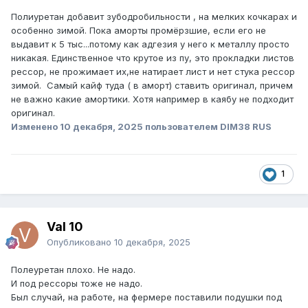
Полиуретан добавит зубодробильности , на мелких кочкарах и
особенно зимой. Пока аморты промёрзшие, если его не
выдавит к 5 тыс...потому как адгезия у него к металлу просто
никакая. Единственное что крутое из пу, это прокладки листов
рессор, не прожимает их,не натирает лист и нет стука рессор
зимой. Самый кайф туда ( в аморт) ставить оригинал, причем
не важно какие амортики. Хотя например в каябу не подходит
оригинал.
Изменено
10 декабря, 2025
пользователем DIM38 RUS
1
Val 10
Опубликовано
10 декабря, 2025
Полеуретан плохо. Не надо.
И под рессоры тоже не надо.
Был случай, на работе, на фермере поставили подушки под