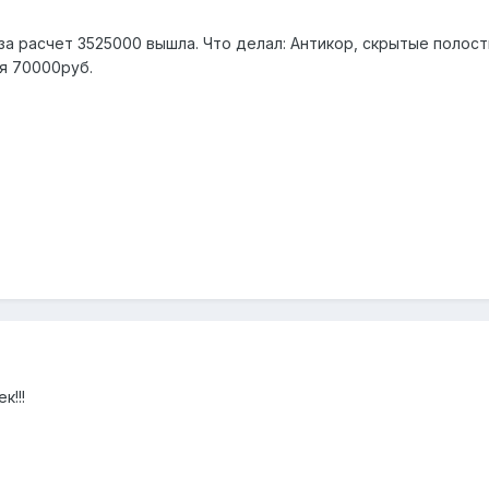
за расчет 3525000 вышла. Что делал: Антикор, скрытые полос
яя 70000руб.
к!!!