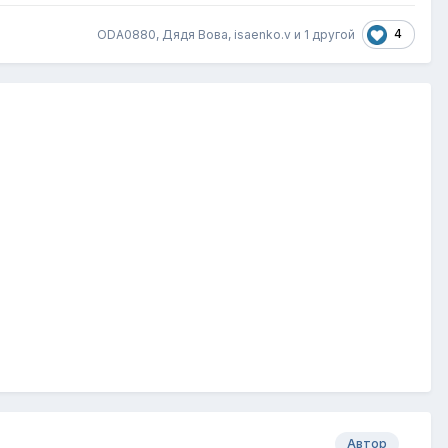
4
ODA0880, Дядя Вова, isaenko.v и
1 другой
Автор