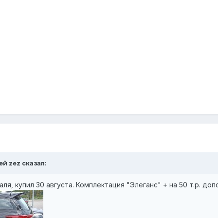
ей zez сказал:
аля, купил 30 августа. Комплектация "Элеганс" + на 50 т.р. до