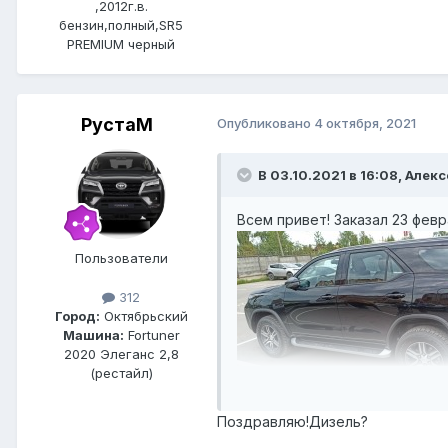
,2012г.в.
бензин,полный,SR5
PREMIUM черный
РустаM
Опубликовано
4 октября, 2021
В 03.10.2021 в 16:08, Алекс
Всем привет! Заказал 23 февр
Пользователи
312
Город:
Октябрьский
Машина:
Fortuner
2020 Элеганс 2,8
(рестайл)
Поздравляю!Дизель?