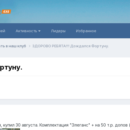
R
4X4
ней
Активность
Лидеры
Избранное
ть в наш клуб
ЗДОРОВО РЕБЯТА!!! Дождался Фортуну.
ртуну.
, купил 30 августа. Комплектация "Элеганс" + на 50 т.р. допо