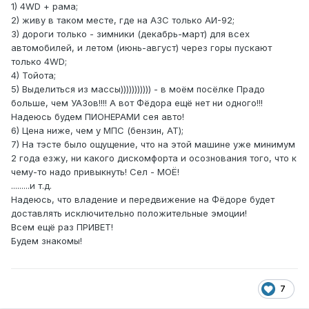
1) 4WD + рама;
2) живу в таком месте, где на АЗС только АИ-92;
3) дороги только - зимники (декабрь-март) для всех
автомобилей, и летом (июнь-август) через горы пускают
только 4WD;
4) Тойота;
5) Выделиться из массы))))))))))) - в моём посёлке Прадо
больше, чем УАЗов!!!! А вот Фёдора ещё нет ни одного!!!
Надеюсь будем ПИОНЕРАМИ сея авто!
6) Цена ниже, чем у МПС (бензин, АТ);
7) На тэсте было ощущение, что на этой машине уже минимум
2 года езжу, ни какого дискомфорта и осознования того, что к
чему-то надо привыкнуть! Сел - МОЁ!
.........и т.д.
Надеюсь, что владение и передвижение на Фёдоре будет
доставлять исключительно положительные эмоции!
Всем ещё раз ПРИВЕТ!
Будем знакомы!
7