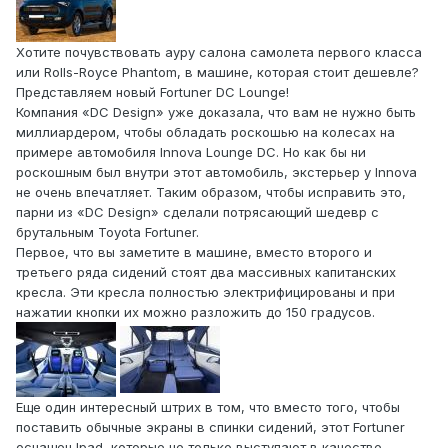
Хотите почувствовать ауру салона самолета первого класса
или Rolls-Royce Phantom, в машине, которая стоит дешевле?
Представляем новый Fortuner DC Lounge!
Компания «DC Design» уже доказала, что вам не нужно быть
миллиардером, чтобы обладать роскошью на колесах на
примере автомобиля Innova Lounge DC. Но как бы ни
роскошным был внутри этот автомобиль, экстерьер у Innova
не очень впечатляет. Таким образом, чтобы исправить это,
парни из «DC Design» сделали потрясающий шедевр с
брутальным Toyota Fortuner.
Первое, что вы заметите в машине, вместо второго и
третьего ряда сидений стоят два массивных капитанских
кресла. Эти кресла полностью электрифицированы и при
нажатии кнопки их можно разложить до 150 градусов.
Еще один интересный штрих в том, что вместо того, чтобы
поставить обычные экраны в спинки сидений, этот Fortuner
оснащен Ipad, которые не только выступают в качестве