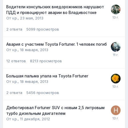
Водители консульских внедорожников нарушают
ПДД и провоцируют аварии во Владивостоке
От v.p.,
23 мая, 2013
2
ответа
5099
просмотров
Авария с участием Toyota Fortuner. 1 человек погиб
От v.p.,
18 января, 2013
12
ответов
8213
просмотров
Большая пальма упала на Toyota Fortuner
От v.p.,
18 января, 2013
2
ответа
5456
просмотров
Дебютировал Fortuner SUV с новым 2,5 литровым
турбо дизельным двигателем
От v.p.,
11 декабря, 2012