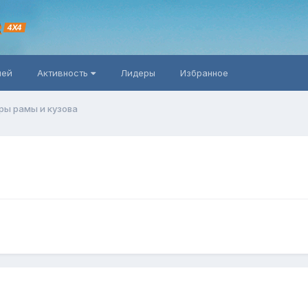
R
4X4
ней
Активность
Лидеры
Избранное
ры рамы и кузова