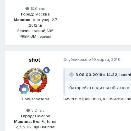
10.9 тыс
Город:
москва
Машина:
фортунер 2.7
,2012г.в.
бензин,полный,SR5
PREMIUM черный
shot
Опубликовано
10 марта, 2018
В 08.03.2018 в 14:32, isaen
батарейка садится обычно в
ничего страшного, ключиком за
Пользователи
5.2 тыс
Город:
Самара
Машина:
Был Fortuner
2,7, 2012, ща Hyundai