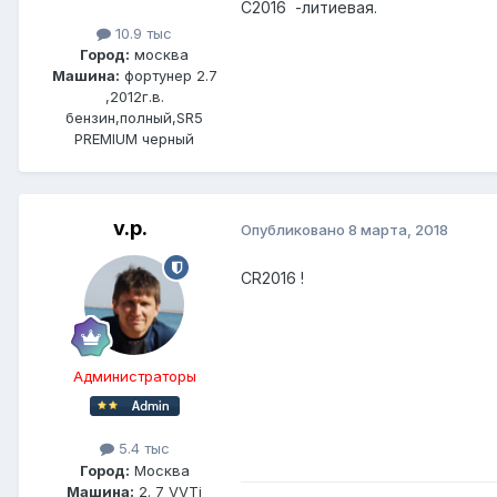
С2016 -литиевая.
10.9 тыс
Город:
москва
Машина:
фортунер 2.7
,2012г.в.
бензин,полный,SR5
PREMIUM черный
v.p.
Опубликовано
8 марта, 2018
CR2016 !
Администраторы
5.4 тыс
Город:
Москва
Машина:
2. 7 VVTi