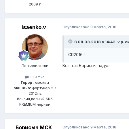
2009 г
isaenko.v
Опубликовано
9 марта, 2018
В 08.03.2018 в 14:42, v.p. с
CR2016 !
Вот так Борисыч надул.
Пользователи
10.9 тыс
Город:
москва
Машина:
фортунер 2.7
,2012г.в.
бензин,полный,SR5
PREMIUM черный
Борисыч МСК
Опубликовано
9 марта, 2018