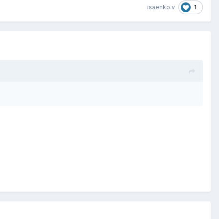
1
isaenko.v