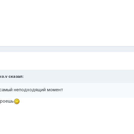
ko.v сказал:
 самый неподходящий момент
кроешь