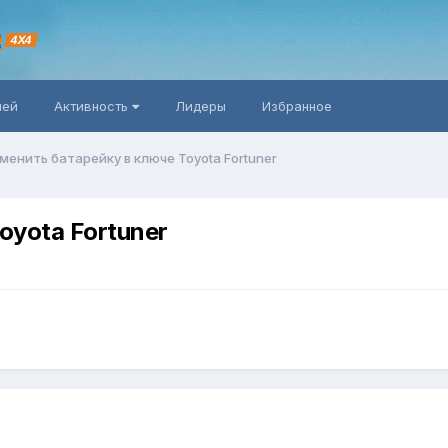
R
4X4
ней
Активность
Лидеры
Избранное
менить батарейку в ключе Toyota Fortuner
oyota Fortuner