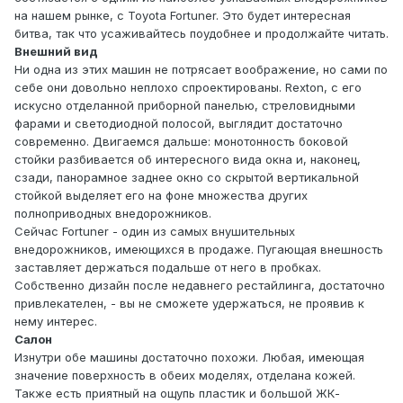
на нашем рынке, с Toyota Fortuner. Это будет интересная
битва, так что усаживайтесь поудобнее и продолжайте читать.
Внешний вид
Ни одна из этих машин не потрясает воображение, но сами по
себе они довольно неплохо спроектированы. Rexton, с его
искусно отделанной приборной панелью, стреловидными
фарами и светодиодной полосой, выглядит достаточно
современно. Двигаемся дальше: монотонность боковой
стойки разбивается об интересного вида окна и, наконец,
сзади, панорамное заднее окно со скрытой вертикальной
стойкой выделяет его на фоне множества других
полноприводных внедорожников.
Сейчас Fortuner - один из самых внушительных
внедорожников, имеющихся в продаже. Пугающая внешность
заставляет держаться подальше от него в пробках.
Собственно дизайн после недавнего рестайлинга, достаточно
привлекателен, - вы не сможете удержаться, не проявив к
нему интерес.
Салон
Изнутри обе машины достаточно похожи. Любая, имеющая
значение поверхность в обеих моделях, отделана кожей.
Также есть приятный на ощупь пластик и большой ЖК-