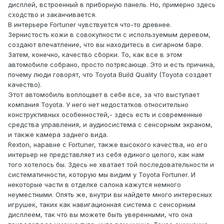
дисплей, встроенный в приборную панель. Но, примерно здесь
сходство и заканчивается.
В интерьере Fortuner чувствуется что-то древнее.
Зернистость кожи в совокупности с используемым деревом,
создают впечатление, что вы находитесь в сигарном баре.
Затем, конечно, качество сборки. То, как все в этом
автомобиле собрано, просто потрясающе. Это и есть причина,
почему люди говорят, что Toyota Build Quality (Toyota создает
качество).
Этот автомобиль воплощает в себе все, за что выступает
компания Toyota. У него нет недостатков относительно
конструктивных особенностей,- здесь есть и современные
средства управления, и аудиосистема с сенсорным экраном,
и также камера заднего вида.
Rexton, наравне с Fortuner, также высокого качества, но его
интерьер не представляет из себя единого целого, как нам
того хотелось бы. Здесь не хватает той последовательности и
систематичности, которую мы видим у Toyota Fortuner. И
некоторые части в отделке салона кажутся немного
неуместными. Опять же, внутри вы найдете много интересных
игрушек, таких как навигационная система с сенсорным
дисплеем, так что вы можете быть уверенными, что она