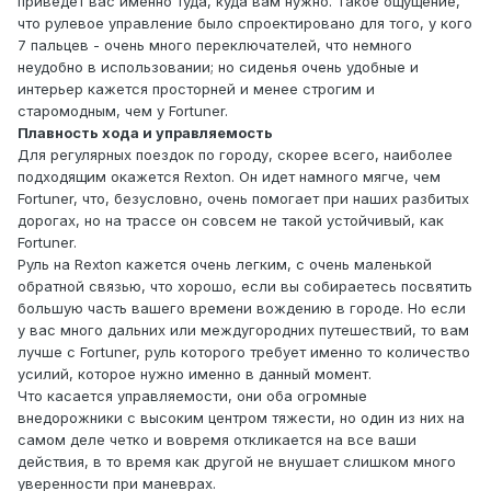
приведет вас именно туда, куда вам нужно. Такое ощущение,
что рулевое управление было спроектировано для того, у кого
7 пальцев - очень много переключателей, что немного
неудобно в использовании; но сиденья очень удобные и
интерьер кажется просторней и менее строгим и
старомодным, чем у Fortuner.
Плавность хода и управляемость
Для регулярных поездок по городу, скорее всего, наиболее
подходящим окажется Rexton. Он идет намного мягче, чем
Fortuner, что, безусловно, очень помогает при наших разбитых
дорогах, но на трассе он совсем не такой устойчивый, как
Fortuner.
Руль на Rexton кажется очень легким, с очень маленькой
обратной связью, что хорошо, если вы собираетесь посвятить
большую часть вашего времени вождению в городе. Но если
у вас много дальних или междугородних путешествий, то вам
лучше с Fortuner, руль которого требует именно то количество
усилий, которое нужно именно в данный момент.
Что касается управляемости, они оба огромные
внедорожники с высоким центром тяжести, но один из них на
самом деле четко и вовремя откликается на все ваши
действия, в то время как другой не внушает слишком много
уверенности при маневрах.