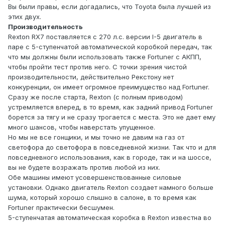
Вы были правы, если догадались, что Toyota была лучшей из
этих двух.
Производительность
Rexton RX7 поставляется с 270 л.с. версии I-5 двигатель в
паре с 5-ступенчатой ​​автоматической коробкой передач, так
что мы должны были использовать также Fortuner с АКПП,
чтобы пройти тест против него. С точки зрения чистой
производительности, действительно Рекстону нет
конкуренции, он имеет огромное преимущество над Fortuner.
Сразу же после старта, Rexton (с полным приводом)
устремляется вперед, в то время, как задний привод Fortuner
борется за тягу и не сразу трогается с места. Это не дает ему
много шансов, чтобы наверстать упущенное.
Но мы не все гонщики, и мы точно не давим на газ от
светофора до светофора в повседневной жизни. Так что и для
повседневного использования, как в городе, так и на шоссе,
вы не будете возражать против любой из них.
Обе машины имеют усовершенствованные силовые
установки. Однако двигатель Rexton создает намного больше
шума, который хорошо слышно в салоне, в то время как
Fortuner практически бесшумен.
5-ступенчатая автоматическая коробка в Rexton известна во