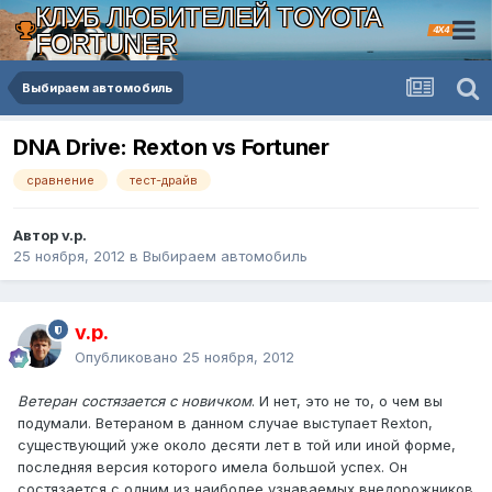
КЛУБ ЛЮБИТЕЛЕЙ TOYOTA
4X4
FORTUNER
Выбираем автомобиль
DNA Drive: Rexton vs Fortuner
сравнение
тест-драйв
Автор v.p.
25 ноября, 2012
в
Выбираем автомобиль
v.p.
Опубликовано
25 ноября, 2012
Ветеран состязается с новичком
. И нет, это не то, о чем вы
подумали. Ветераном в данном случае выступает Rexton,
существующий уже около десяти лет в той или иной форме,
последняя версия которого имела большой успех. Он
состязается с одним из наиболее узнаваемых внедорожников