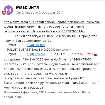
Мавр Витя
Опубликовано
2 февраля, 2017
http://baza.drom.ru/birobidzhan/sell_spare_parts/shkiv-kolenvala-
toyota-4runner-crown-dyna-t-oyoace-fortuner-hiac-e-
regiusace-hilux-surf-prado-2trfe-sat-g888597903.html
нашел вот такую ссылку .не могу на 100 % процентов
поручиться за достоверность .
Toyota
13408-0C020
PULLEY SUBASSYNew 134080C040
Вес: 0.454 кг
Toyota
13408-75050
PULLEY SUBASSY
но
Вес: 1.752 к
вот деталь : 13048-0СО20 весит 0,454 кг , а 13408-75050
весит 1,752 кг .если детальки одинаковые ,то и почтовый вес
должен быть одинаковым .ну а в верхней ссылке продавец
указывает ,что это одна и та же запчасть
в верхней ссылке есть чертеж шкива от Прадо 120
(1340875050) .если под рукой есть родной шкив (134080С020)
можно сравнить размеры .
Изменено
2 февраля, 2017
пользователем Мавр Витя
дополнение