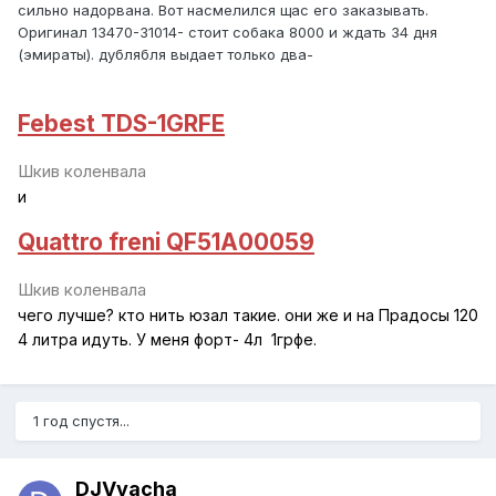
сильно надорвана. Вот насмелился щас его заказывать.
Оригинал 13470-31014- стоит собака 8000 и ждать 34 дня
(эмираты). дублябля выдает только два-
Febest TDS-1GRFE
Шкив коленвала
и
Quattro freni QF51A00059
Шкив коленвала
чего лучше? кто нить юзал такие. они же и на Прадосы 120
4 литра идуть. У меня форт- 4л 1грфе.
1 год спустя...
DJVyacha