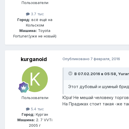
Пользователи
3.7 тыс
Город:
всё ещё на
Кольском
Машина:
Toyota
Fortuner(уже не новый)
kurganoid
Опубликовано
7 февраля, 2016
В 07.02.2016 в 05:58, Yura
Этот дубовый и шумный бри
Юра! Не мешай человеку торгов
Пользователи
На Прадиках стоит такая -же та
5.4 тыс
Город:
Курган
Машина:
2. 7 VVTi
2005 г