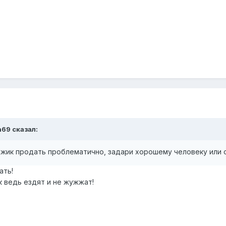
n69 сказал:
джик продать проблематично, задари хорошему человеку ил
ать!
к ведь ездят и не жужжат!