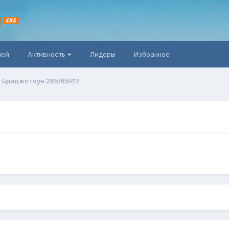
R
4X4
ней
Активность
Лидеры
Избранное
 Бриджстоун 265/65R17