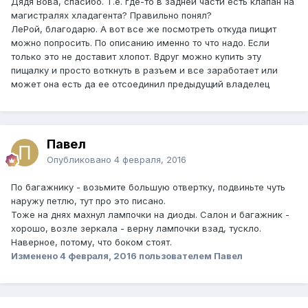
Дядя Вова, спасибо. Т.е. где-то в задней части есть клапан на
магистралях хладагента? Правильно понял?
ЛеРой, благодарю. А вот все же посмотреть откуда пищит
можно попросить. По описанию именно то что надо. Если
только это не доставит хлопот. Вдруг можно купить эту
пищалку и просто воткнуть в разъем и все заработает или
может она есть да ее отсоединил предыдущий владелец
Павел
Опубликовано
4 февраля, 2016
По багажнику - возьмите большую отвертку, подвиньте чуть
наружу петлю, тут про это писано.
Тоже на днях махнул лампочки на диоды. Салон и багажник -
хорошо, возле зеркала - верну лампочки взад, тускло.
Наверное, потому, что боком стоят.
Изменено
4 февраля, 2016
пользователем Павел