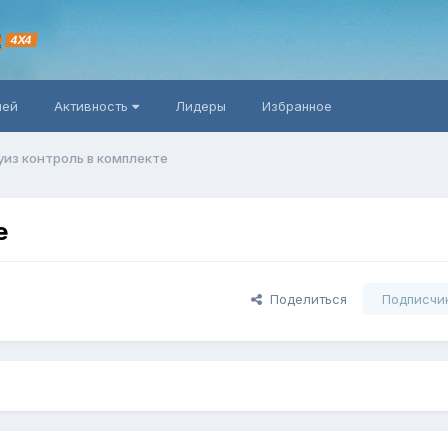
R
4X4
ней
Активность
Лидеры
Избранное
уиз контроль в комплекте
е
Поделиться
Подписчи