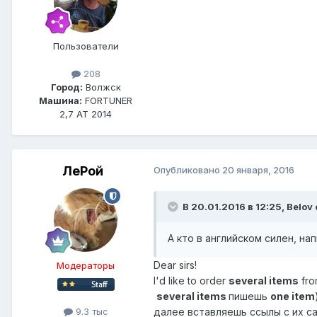
Пользователи
208
Город:
Волжск
Машина:
FORTUNER
2,7 АТ 2014
ЛеРой
Опубликовано
20 января, 2016
В 20.01.2016 в 12:25, Belov
А кто в английском силен, н
Dear sirs!
Модераторы
I'd like to order
several items
fro
several items
пишешь
one item
9.3 тыс
далее вставляешь ссылы с их са