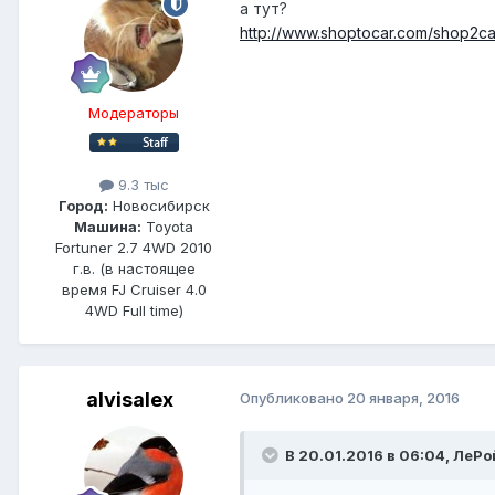
а тут?
http://www.shoptocar.com/shop2c
Модераторы
9.3 тыс
Город:
Новосибирск
Машина:
Toyota
Fortuner 2.7 4WD 2010
г.в. (в настоящее
время FJ Cruiser 4.0
4WD Full time)
alvisalex
Опубликовано
20 января, 2016
В 20.01.2016 в 06:04, ЛеРо