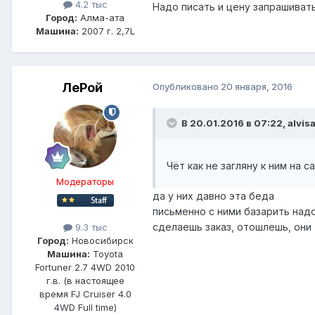
4.2 тыс
Надо писать и цену запрашивать
Город:
Алма-ата
Машина:
2007 г. 2,7L
ЛеРой
Опубликовано
20 января, 2016
В 20.01.2016 в 07:22, alvis
Чёт как не загляну к ним на с
Модераторы
да у них давно эта беда
письменно с ними базарить над
сделаешь заказ, отошлешь, они
9.3 тыс
Город:
Новосибирск
Машина:
Toyota
Fortuner 2.7 4WD 2010
г.в. (в настоящее
время FJ Cruiser 4.0
4WD Full time)