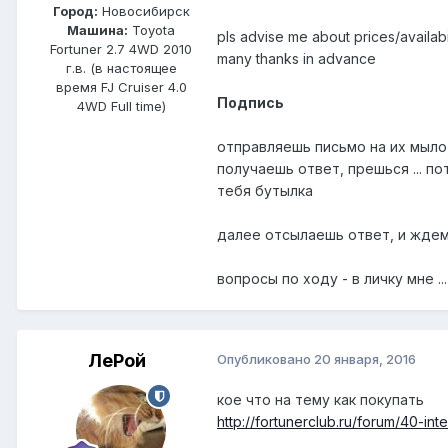
Город:
Новосибирск
Машина:
Toyota
pls advise me about prices/availab
Fortuner 2.7 4WD 2010
many thanks in advance
г.в. (в настоящее
время FJ Cruiser 4.0
Подпись
4WD Full time)
отправляешь письмо на их мыло
получаешь ответ, прешься ... п
тебя бутылка
далее отсылаешь ответ, и ждем
вопросы по ходу - в личку мне .
ЛеРой
Опубликовано
20 января, 2016
кое что на тему как покупать
http://fortunerclub.ru/forum/40-int