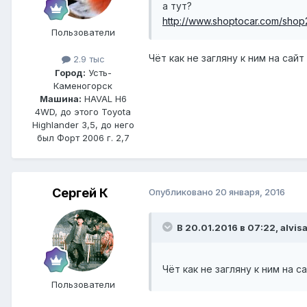
а тут?
http://www.shoptocar.com/sho
Пользователи
Чёт как не загляну к ним на сай
2.9 тыс
Город:
Усть-
Каменогорск
Машина:
HAVAL H6
4WD, до этого Toyota
Highlander 3,5, до него
был Форт 2006 г. 2,7
Сергей К
Опубликовано
20 января, 2016
В 20.01.2016 в 07:22, alvis
Чёт как не загляну к ним на с
Пользователи