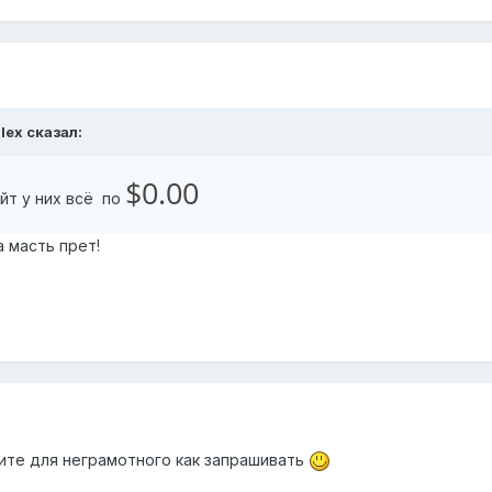
alex сказал:
$0.00
айт у них всё по
 масть прет!
шите для неграмотного как запрашивать