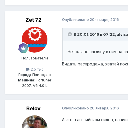
Zet 72
Опубликовано
20 января, 2016
В 20.01.2016 в 07:22, alvis
Чёт как не загляну к ним на с
Пользователи
Видать распродажа, хватай пока
2.5 тыс
Город:
Павлодар
Машина:
Fortuner
2007, V6 4.0 L
Belov
Опубликовано
20 января, 2016
А кто в английском силен, напи