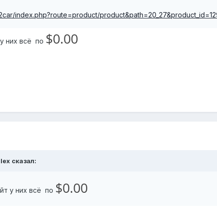
p2car/index.php?route=product/product&path=20_27&product_id=12
$0.00
т у них всё по
alex сказал:
$0.00
айт у них всё по