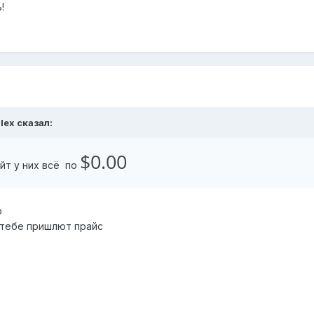
!
alex сказал:
$0.00
айт у них всё по
о
 тебе пришлют прайс