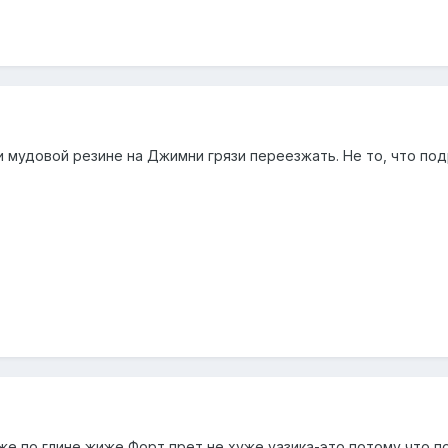
и мудовой резине на Джимни грязи переезжать. Не то, что по
же по глине,жиже Форт прет не хуже уазика-это потому,что п