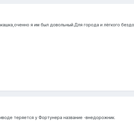
кашка,оченно я им был довольный.Для города и лёгкого безд
иводе теряется у Фортунера название -внедорожник.