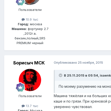
Пользователи
10.9 тыс
Город:
москва
Машина:
фортунер 2.7
,2012г.в.
бензин,полный,SR5
PREMIUM черный
Борисыч МСК
Опубликовано
25 ноября, 2015
В 25.11.2015 в 05:54, isaenk
По моему разумению на моно
Машина тяжёлая и на больших к
Пользователи
каше и по грязи. При хреновой 
13.7 тыс
уверенно чувствовал.
Город:
Москва