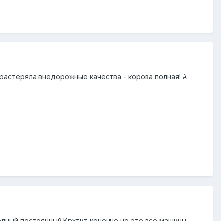
драстеряла внедорожные качества - корова полная! А
олный постоянный.Крутит конечно,но это все машины