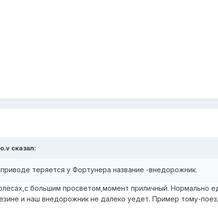
o.v сказал:
приводе теряется у Фортунера название -внедорожник.
олёсах,с большим просветом,момент приличный. Нормально е
резине и наш внедорожник не далеко уедет. Пример тому-поез