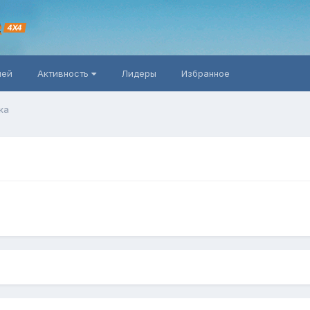
R
4X4
ней
Активность
Лидеры
Избранное
ка