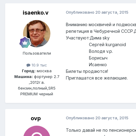
isaenko.v
Опубликовано
20 августа, 2015
Вниманию москвичей и подмоскв
репетиция в Чебуречной СССР.Д
Участвуют:Дима sky
Сергей kurganoid
Володя v.p.
Пользователи
Борисыч
Исаенко
10.9 тыс
Город:
москва
Билеты продаются!
Машина:
фортунер 2.7
Приглашатся все желаюшие.
,2012г.в.
бензин,полный,SR5
PREMIUM черный
ovp
Опубликовано
20 августа, 2015
Только давай не по пенсионерски