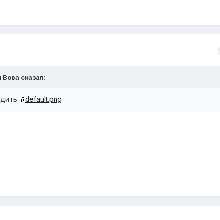
 Вова сказал:
ездить
default.png