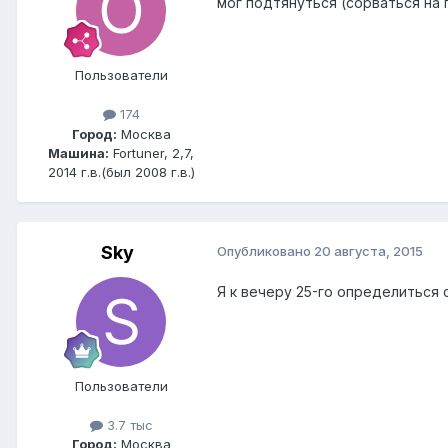
мог подтянуться (сорваться на 
Пользователи
174
Город:
Москва
Машина:
Fortuner, 2,7,
2014 г.в.(был 2008 г.в.)
Sky
Опубликовано
20 августа, 2015
Я к вечеру 25-го определиться 
Пользователи
3.7 тыс
Город:
Москва