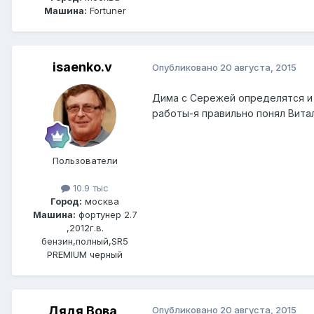
Машина:
Fortuner
isaenko.v
Опубликовано
20 августа, 2015
Дима с Сережей определятся и 
работы-я правильно понял Вита
Пользователи
10.9 тыс
Город:
москва
Машина:
фортунер 2.7
,2012г.в.
бензин,полный,SR5
PREMIUM черный
Дядя Вова
Опубликовано
20 августа, 2015