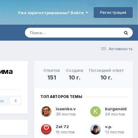
Регистрация
Уже зарегистрированы? Войти
Активность
Дима
Ответов
Создана
Последний ответ
151
10 г.
10 г.
ТОП АВТОРОВ ТЕМЫ
ки
0
isaenko.v
kurganoid
36 постов
24 постов
Zet 72
v.p.
16 постов
13 постов