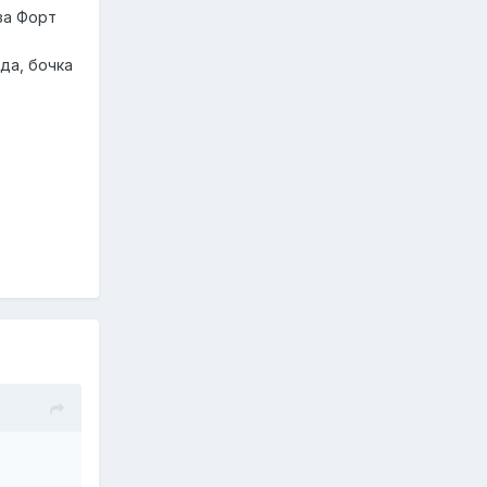
за Форт
да, бочка