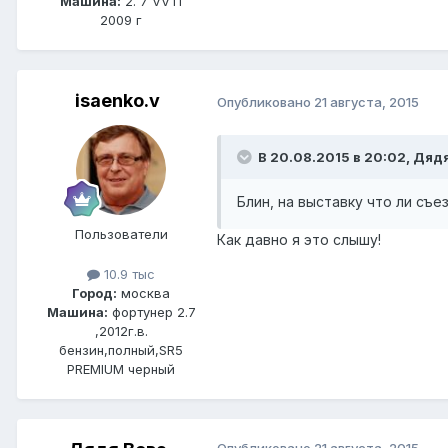
Машина:
2. 7 VVTi
2009 г
isaenko.v
Опубликовано
21 августа, 2015
В 20.08.2015 в 20:02, Дядя
Блин, на выставку что ли съ
Пользователи
Как давно я это слышу!
10.9 тыс
Город:
москва
Машина:
фортунер 2.7
,2012г.в.
бензин,полный,SR5
PREMIUM черный
Опубликовано
21 августа, 2015