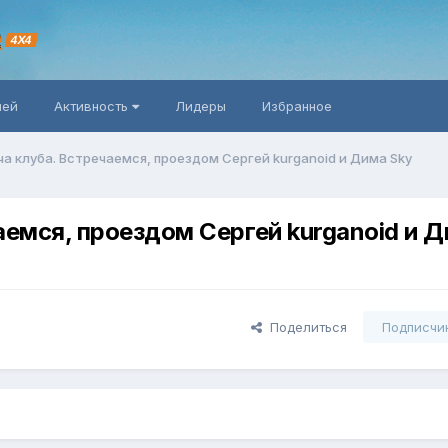
R
4X4
ней
Активность
Лидеры
Избранное
а клуба. Встречаемся, проездом Сергей kurganoid и Дима Sky
аемся, проездом Сергей kurganoid и 
Поделиться
Подписчи