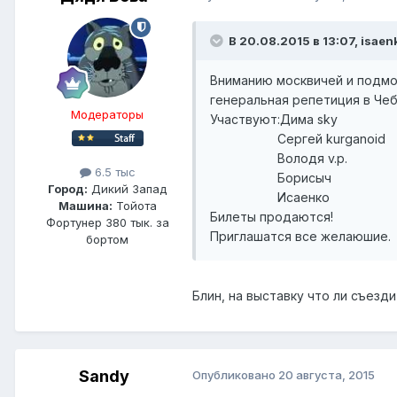
В 20.08.2015 в 13:07, isaen
Вниманию москвичей и подмо
генеральная репетиция в Че
Модераторы
Участвуют:Дима sky
Сергей kurganoid
Володя v.p.
6.5 тыс
Борисыч
Город:
Дикий Запад
Исаенко
Машина:
Тойота
Билеты продаются!
Фортунер 380 тык. за
Приглашатся все желаюшие.
бортом
Блин, на выставку что ли съезд
Sandy
Опубликовано
20 августа, 2015