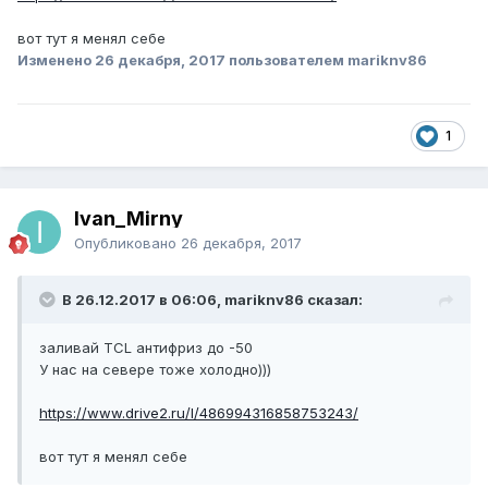
вот тут я менял себе
Изменено
26 декабря, 2017
пользователем mariknv86
1
Ivan_Mirny
Опубликовано
26 декабря, 2017
В 26.12.2017 в 06:06, mariknv86 сказал:
заливай TCL антифриз до -50
У нас на севере тоже холодно)))
https://www.drive2.ru/l/486994316858753243/
вот тут я менял себе