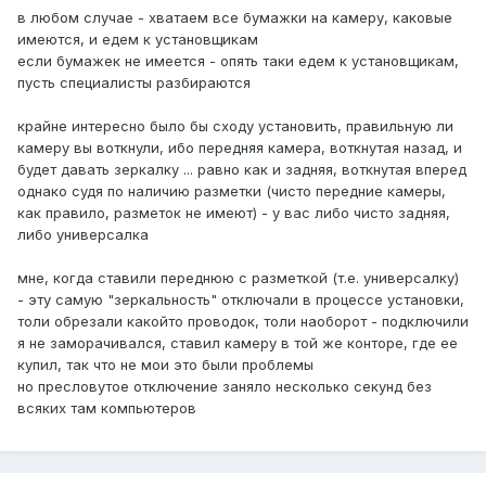
в любом случае - хватаем все бумажки на камеру, каковые
имеются, и едем к установщикам
если бумажек не имеется - опять таки едем к установщикам,
пусть специалисты разбираются
крайне интересно было бы сходу установить, правильную ли
камеру вы воткнули, ибо передняя камера, воткнутая назад, и
будет давать зеркалку ... равно как и задняя, воткнутая вперед
однако судя по наличию разметки (чисто передние камеры,
как правило, разметок не имеют) - у вас либо чисто задняя,
либо универсалка
мне, когда ставили переднюю с разметкой (т.е. универсалку)
- эту самую "зеркальность" отключали в процессе установки,
толи обрезали какойто проводок, толи наоборот - подключили
я не заморачивался, ставил камеру в той же конторе, где ее
купил, так что не мои это были проблемы
но пресловутое отключение заняло несколько секунд без
всяких там компьютеров