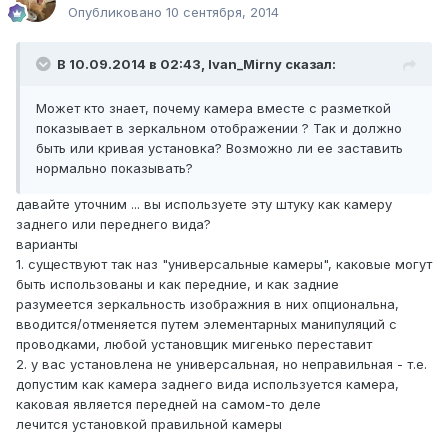
Опубликовано
10 сентября, 2014
В 10.09.2014 в 02:43, Ivan_Mirny сказал:
Может кто знает, почему камера вместе с разметкой
показывает в зеркальном отображении ? Так и должно
быть или кривая установка? Возможно ли ее заставить
нормально показывать?
давайте уточним ... вы используете эту штуку как камеру
заднего или переднего вида?
варианты
1. существуют так наз "универсальные камеры", каковые могут
быть использованы и как передние, и как задние
разумеется зеркальность изображния в них опциональна,
вводится/отменяется путем элементарных манипуляций с
проводками, любой установщик мигенько переставит
2. у вас установлена не универсальная, но неправильная - т.е.
допустим как камера заднего вида используется камера,
каковая является передней на самом-то деле
лечится установкой правильной камеры