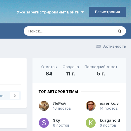
Регистрация
Уже зарегистрированы? Войти
Активность
Ответов
Создана
Последний ответ
84
11 г.
5 г.
ТОП АВТОРОВ ТЕМЫ
ки
0
ЛеРой
isaenko.v
16 постов
14 постов
Sky
kurganoid
6 постов
6 постов