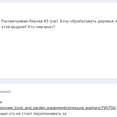
. Рассматриваю Керхер K5 (car). Хочу обрабатывать деревья,
в этой модели? Кто чем моет?
енено)
бе
talog/power_tools_and_garden_equipments/pressure_washers/790756/
шил что не стоит переплачивать за