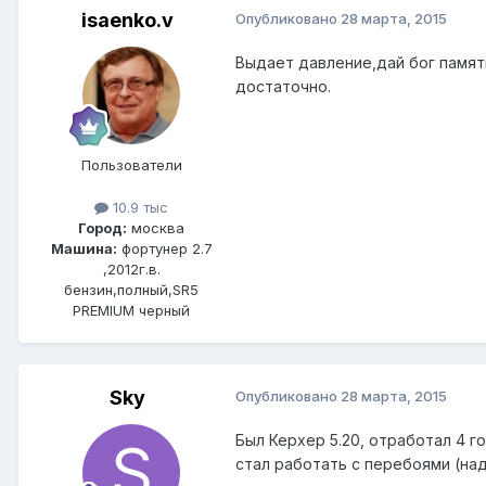
isaenko.v
Опубликовано
28 марта, 2015
Выдает давление,дай бог памят
достаточно.
Пользователи
10.9 тыс
Город:
москва
Машина:
фортунер 2.7
,2012г.в.
бензин,полный,SR5
PREMIUM черный
Sky
Опубликовано
28 марта, 2015
Был Керхер 5.20, отработал 4 г
стал работать с перебоями (над