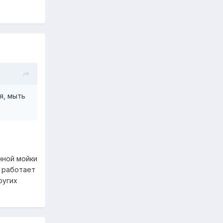
я, мыть
нной мойки
е работает
ругих