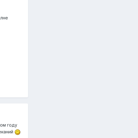
олне
лом году
реканий