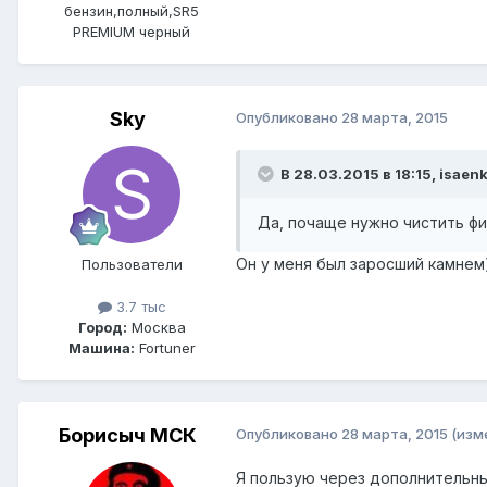
бензин,полный,SR5
PREMIUM черный
Sky
Опубликовано
28 марта, 2015
В 28.03.2015 в 18:15, isaen
Да, почаще нужно чистить фи
Он у меня был заросший камнем
Пользователи
3.7 тыс
Город:
Москва
Машина:
Fortuner
Борисыч МСК
Опубликовано
28 марта, 2015
(изм
Я пользую через дополнительн