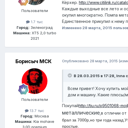
Кёрхер.
http://www.citilink.ru/c
Каждые выходные все лето и ос
Пользователи
окупил многократно. Помпа мета
Единственное прикупил к нему
1.7 тыс
Город:
Зеленоград
Изменено
28 марта, 2015
пользов
Машина:
XT5 2,0 turbo
2021
Борисыч МСК
Опубликовано
28 марта, 2015
(изм
В 28.03.2015 в 17:28, Inna 
Всем привет! Хочу купить мо
дом и машину. Какие плюсы/м
Пользователи
Покупай
http://tiu.ru/p9501068-mo
13.7 тыс
металлические
,в отличии о
Город:
Москва
брал за 7000р,но три года назад.
Машина:
Kia mohave
простые.
3.0D premium