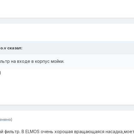
ko.v сказал:
льтр на входе в корпус мойки.
)
енено)
ый фильтр. В ELMOS очень хорошая вращающаяся насадка,мое