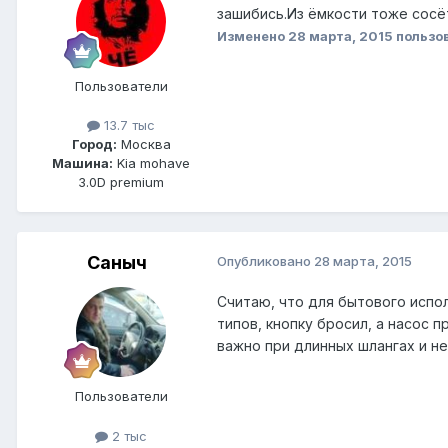
зашибись.Из ёмкости тоже сосё
Изменено
28 марта, 2015
пользо
Пользователи
13.7 тыс
Город:
Москва
Машина:
Kia mohave
3.0D premium
Саныч
Опубликовано
28 марта, 2015
Считаю, что для бытового испо
типов, кнопку бросил, а насос 
важно при длинных шлангах и н
Пользователи
2 тыс