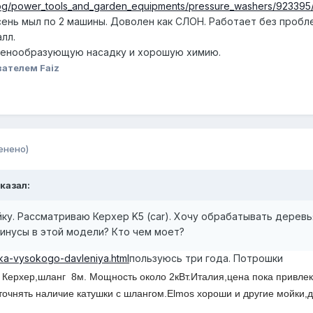
atalog/power_tools_and_garden_equipments/pressure_washers/923395
ень мыл по 2 машины. Доволен как СЛОН. Работает без пробл
лл.
 пенообразующую насадку и хорошую химию.
ателем Faiz
енено)
сказал:
йку. Рассматриваю Керхер K5 (car). Хочу обрабатывать деревь
инусы в этой модели? Кто чем моет?
jka-vysokogo-davleniya.html
пользуюсь три года. Потрошки
т
Керхер,шланг 8м. Мощность около 2кВт.Италия,цена пока привле
Уточнять наличие катушки с шлангом.Elmos хороши и другие мойки,