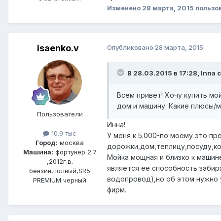
Изменено
28 марта, 2015
пользо
isaenko.v
Опубликовано
28 марта, 2015
В 28.03.2015 в 17:28, Inna 
Всем привет! Хочу купить мо
дом и машину. Какие плюсы/м
Пользователи
Инна!
10.9 тыс
У меня к 5.000-по моему это пр
Город:
москва
дорожки,дом,теплицу,посуду,к
Машина:
фортунер 2.7
Мойка мощная и близко к машин
,2012г.в.
является ее способность забира
бензин,полный,SR5
водопровод),но об этом нужно 
PREMIUM черный
фирм.