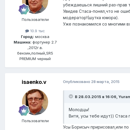
убеждаешься лишний раз-прав ты
Увидев Стаса-понял,что не оши
модератор!(шутка юмора).
Пользователи
Уже познакомился со многими в
10.9 тыс
Город:
москва
Машина:
фортунер 2.7
,2012г.в.
бензин,полный,SR5
PREMIUM черный
isaenko.v
Опубликовано
28 марта, 2015
В 28.03.2015 в 16:06, Yura
Молодцы!
Витя, усы тебе идут)) Стаса
Пользователи
Усы Борисыч пририсовал,или по 