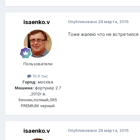
isaenko.v
Опубликовано
28 марта, 2015
Тоже жалею что не встретился 
Пользователи
10.9 тыс
Город:
москва
Машина:
фортунер 2.7
,2012г.в.
бензин,полный,SR5
PREMIUM черный
isaenko.v
Опубликовано
28 марта, 2015