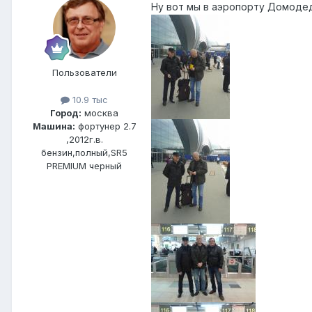
Ну вот мы в аэропорту Домоде
Пользователи
10.9 тыс
Город:
москва
Машина:
фортунер 2.7
,2012г.в.
бензин,полный,SR5
PREMIUM черный