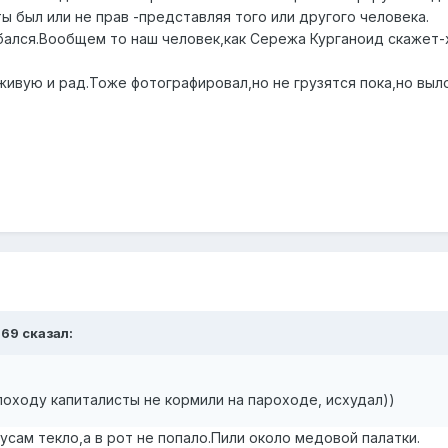
 был или не прав -представляя того или другого человека.
бался.Вообщем то наш человек,как Сережа Курганоид скажет-
живую и рад.Тоже фотографировал,но не грузятся пока,но выл
n69 сказал:
 походу капиталисты не кормили на пароходе, исхудал))
усам текло,а в рот не попало.Пили около медовой палатки.