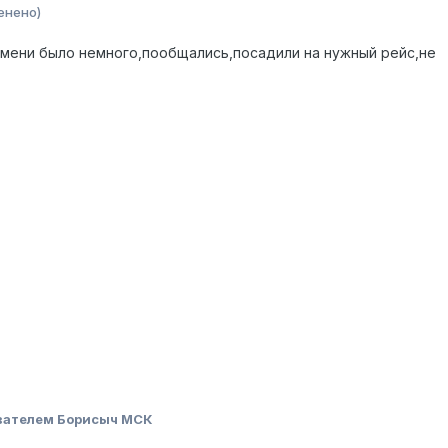
енено)
мени было немного,пообщались,посадили на нужный рейс,не
вателем Борисыч МСК