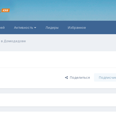
R
4X4
ней
Активность
Лидеры
Избранное
а в Домодедове
Поделиться
Подписчи