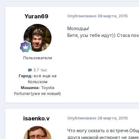
Yuran69
Опубликовано
28 марта, 2015
Молодцы!
Витя, усы тебе идут)) Стаса по
Пользователи
3.7 тыс
Город:
всё ещё на
Кольском
Машина:
Toyota
Fortuner(уже не новый)
isaenko.v
Опубликовано
28 марта, 2015
Что могу сказать о встрече.Общ
друга никакой интернет не зам