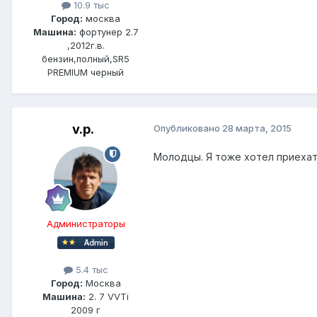
10.9 тыс
Город:
москва
Машина:
фортунер 2.7
,2012г.в.
бензин,полный,SR5
PREMIUM черный
v.p.
Опубликовано
28 марта, 2015
Молодцы. Я тоже хотел приехать
Администраторы
5.4 тыс
Город:
Москва
Машина:
2. 7 VVTi
2009 г