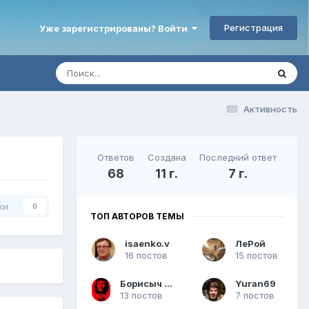
Регистрация
Уже зарегистрированы? Войти
Активность
Ответов
Создана
Последний ответ
68
11 г.
7 г.
ки
0
ТОП АВТОРОВ ТЕМЫ
isaenko.v
ЛеРой
16 постов
15 постов
Борисыч МСК
Yuran69
13 постов
7 постов