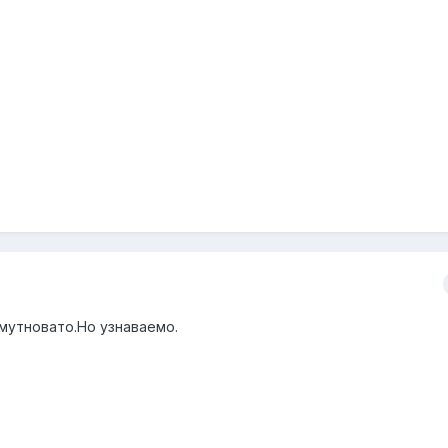
мутновато.Но узнаваемо.