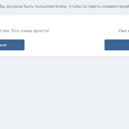
Вы должны быть пользователем, чтобы оставить комментари
тве. Это очень просто!
Уже 
теля
Обратная связь
Cookie-файлы
fortunerclub.ru
Powered by Invision Community