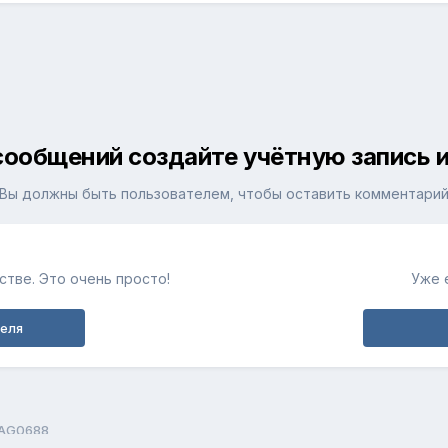
сообщений создайте учётную запись и
Вы должны быть пользователем, чтобы оставить комментари
тве. Это очень просто!
Уже 
теля
AG0688