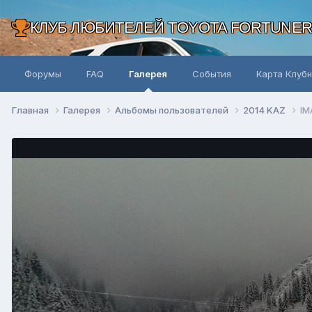
КЛУБ ЛЮБИТЕЛЕЙ TOYOTA FORTUNE
Форумы
FAQ
Галерея
События
Карта Клуб
Главная
Галерея
Альбомы пользователей
2014 KAZ
IM