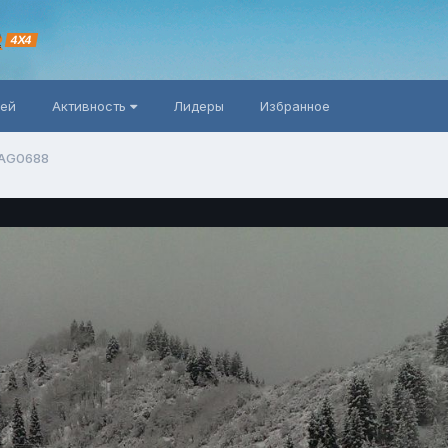
R
4X4
ней
Активность
Лидеры
Избранное
AG0688