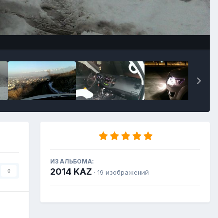
Инструменты
ИЗ АЛЬБОМА:
2014 KAZ
0
· 19 изображений