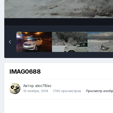
IMAG0688
Автор alex78lav
10 ноября, 2014
1760 просмотров
Просмотр изобр