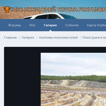
КЛУБ ЛЮБИТЕЛЕЙ TOYOTA FORTUNE
Форумы
FAQ
Галерея
События
Карта Клуб
Главная
Галерея
Альбомы пользователей
Покатушки в п