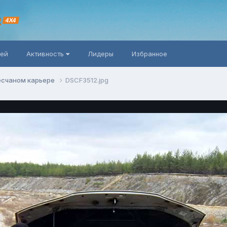
R
4X4
ней
Активность
Лидеры
Избранное
есчаном карьере
DSCF3512.jpg