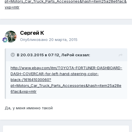
pt=Motors_Car_Truck_Parts_Accessories&hash=item25a28e61ac&
vxp=mtr
Сергей К
Опубликовано
20 марта, 2015
В 20.03.2015 в 07:12, ЛеРой сказал:
http://www.ebay.com/itm/TOYOTA-FORTUNER-DASHBOARD-
DASH-COVERCAR-for-left-hand-steering-color-
black-/161641030060?
pt=Motors_Car_Truck_Parts_Accessories&hash=item25a28e
61ac&vxp=mtr
Да, у меня именно такой