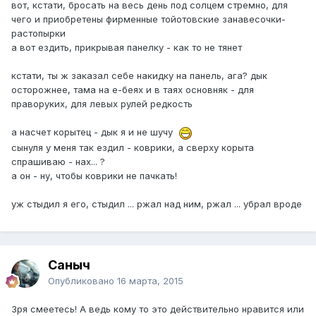
вот, кстати, бросать на весь день под солцем стремно, для
чего и приобретены фирменные тойотовские занавесочки-
растопырки
а вот ездить, прикрывая панелку - как то не тянет
кстати, ты ж заказал себе накидку на панель, ага? дык
осторожнее, тама на е-беях и в таях основняк - для
праворуких, для левых рулей редкость
а насчет корытец - дык я и не шучу
сынуля у меня так ездил - коврики, а сверху корыта
спрашиваю - нах... ?
а он - ну, чтобы коврики не пачкать!
уж стыдил я его, стыдил ... ржал над ним, ржал ... убрал вроде
Саныч
Опубликовано
16 марта, 2015
Зря смеетесь! А ведь кому то это действительно нравится или